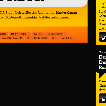
(Sky)
Stefa
Lars
017: Eigentlich wollte der Anchorman
Markus Gaupp
Zahre
ber: Fastenzeit. Immerhin: Waldler geht immer.
Leuch
Tom H
und m
RMAN
DAILY NUGGET
FASTEN
JENS HUIBER
MARKUS GAUPP
ROGER SCHMIDT
SPORTRADIO360
Montag
Dai
Der
Re
Rieux
Cham
dem W