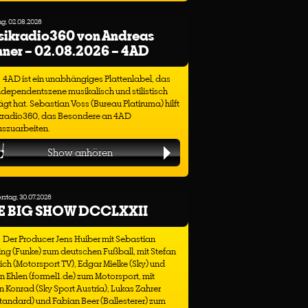
g, 02.08.2026
sikradio360 von Andreas
ner – 02.08.2026 – 4AD
4AD ist ein unabhängiges Plattenlabel, das
ndependentszene musikalisch und stilistisch
gt hat. Sebastian Voss (Bureau Platiruma) hilft
kradio360, das Besondere an 4AD
uszuarbeiten.
Show anhören
stag, 30.07.2026
E BIG SHOW DCCLXXII
Der Producer Jens Huiber mit Sebastian
ng (Funke) zum deutschen Fußball, mit Stefan
ich (Motorsport TV), Edgar Mielke (Sky) und
n Ehlen (formel1.de) zum Motorsport, mit
n Konrad (Sky Sport Austria), Lukas Zahrer
tandard) und Fabian Beer (Ballesterer) zum