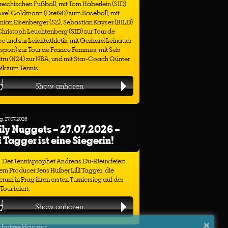
reichischen Fußball, mit Tom Häberlein (SID)
Axel Goldmann (Drei90) zum Baseball, mit
nian Eisenberger (SZ), Sebastian Kayser (BILD)
hristoph Leuchtenberg (SID) zur Tour de
e und zur Leichtathletik, mit Gerhard Leinauer
sport) zur Tour de France Femmes, mit Seb
ru (N24) zur NBA, und mit Star-Coach Günter
ik zum Tennis.
Show anhören
, 27.07.2026
ly Nuggets – 27.07.2026 –
li Tagger ist eine Siegerin!
Der Tennisprophet Andreas Du-Rieux feiert
em Producer Jens Huiber Lilli Tagger, die
rum in Prag ihren ersten Turniersieg auf der
our feiert.
Show anhören
×
chutzerklärung.