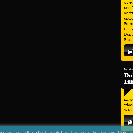
öster
und 
Korbi
und C
Franc
(Euro
Dumit
Bresn
Montag
Dai
Lil
mit d
wiede
WTA-T
dazu und zu Ihren Rechten als Benutzer finden Sie in unserer Datens