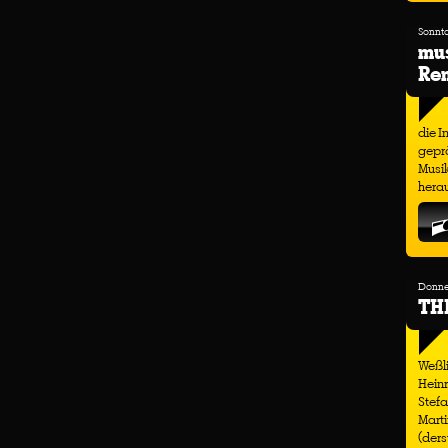
Sonnta
mu
Ren
die I
geprä
Musi
hera
Donner
TH
Weßli
Heinr
Stefa
Marti
(ders