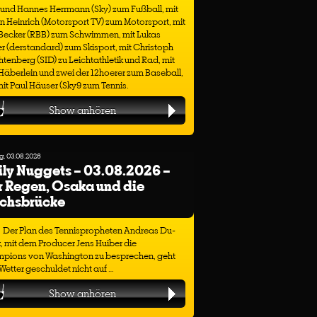
 und Hannes Herrmann (Sky) zum Fußball, mit
n Heinrich (Motorsport TV) zum Motorsport, mit
 Becker (RBB) zum Schwimmen, mit Lukas
r (derstandard) zum Skisport, mit Christoph
tenberg (SID) zu Leichtathletik und Rad, mit
äberlein und zwei der 12hoerer zum Baseball,
it Paul Häuser (Sky9 zum Tennis.
Show anhören
, 03.08.2026
ly Nuggets – 03.08.2026 –
 Regen, Osaka und die
ichsbrücke
Der Plan des Tennispropheten Andreas Du-
, mit dem Producer Jens Huiber die
pions von Washington zu besprechen, geht
etter geschuldet nicht auf …
Show anhören