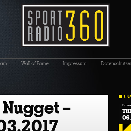
eam
Wall of Fame
Impressum
Datenschutze
UNS
 Nugget –
Donner
TH
06
03.2017