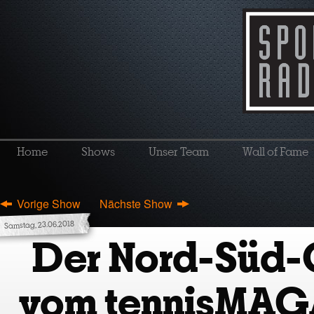
Home
Shows
Unser Team
Wall of Fame
Vorige Show
Nächste Show
Samstag, 23.06.2018
Der Nord-Süd-
vom tennisMAG