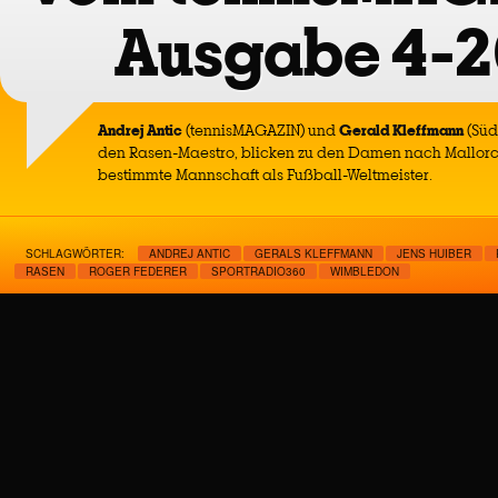
Ausgabe 4-2
Andrej Antic
(tennisMAGAZIN) und
Gerald Kleffmann
(Süd
den Rasen-Maestro, blicken zu den Damen nach Mallorc
bestimmte Mannschaft als Fußball-Weltmeister.
SCHLAGWÖRTER:
ANDREJ ANTIC
GERALS KLEFFMANN
JENS HUIBER
RASEN
ROGER FEDERER
SPORTRADIO360
WIMBLEDON