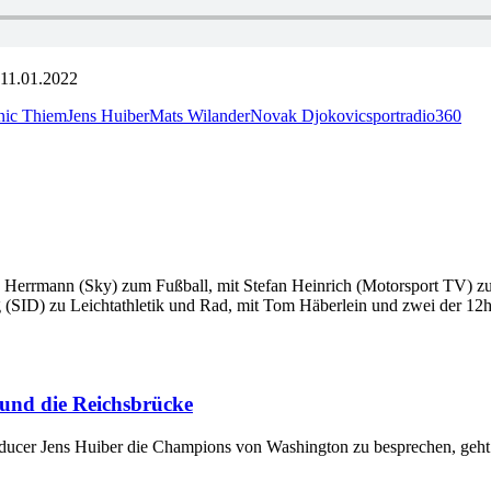
 11.01.2022
ic Thiem
Jens Huiber
Mats Wilander
Novak Djokovic
sportradio360
s Herrmann (Sky) zum Fußball, mit Stefan Heinrich (Motorsport TV)
g (SID) zu Leichtathletik und Rad, mit Tom Häberlein und zwei der 12
 und die Reichsbrücke
ducer Jens Huiber die Champions von Washington zu besprechen, geht