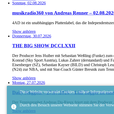
Sonntag, 02.08.2026
musikradio360 von Andreas Renner – 02.08.20
4AD ist ein unabhängiges Plattenlabel, das die Independentszen
Show anhören
Donnerstag, 30.07.2026
THE BIG SHOW DCCLXXII
Der Producer Jens Huiber mit Sebastian Weßling (Funke) zum d
Konrad (Sky Sport Austria), Lukas Zahrer (derstandard) und F
Eisenberger (SZ), Sebastian Kayser (BILD) und Christoph Leuc
(N24) zur NBA, und mit Star-Coach Günter Bresnik zum Tenn
Show anhören
Montag, 27.07.2026
Diese Website verwendet Cookies – nähere Informationen d
Daily Nuggets – 27.07.2026 – Lilli Tagger ist eine
Der Tennisprophet Andreas Du-Rieux feiert mit dem Producer Je
Durch den Besuch unserer Webseite stimmen Sie der Ver
Show anhören