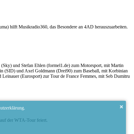
tiruma) hilft Musikradio360, das Besondere an 4AD herauszuarbeiten.
 (Sky) und Stefan Ehlen (formel1.de) zum Motorsport, mit Martin
lein (SID) und Axel Goldmann (Drei90) zum Baseball, mit Korbinian
rd Leinauer (Eurosport) zur Tour de France Femmes, mit Seb Dumitru
×
utzerklärung.
 auf der WTA-Tour feiert.