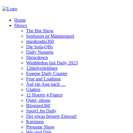
Home
Shows
The Big Show
Senfsport ist Männersport
musikradio360
Die Sofa-QBs
Daily Nuggets
Showdown
Wimbledon fast Daily 2023
12titelverteidiger
Eugene Daily Courier
Fear and Loathing
Auf ein Aug nach …
Glatteis
12 Hoerer 4 France
Quiet, please
Blogspot360
Sport1.fm Daily
Der etwas bessere Einwurf
Kurzpass
Pregame Show
Wir sind Dirk