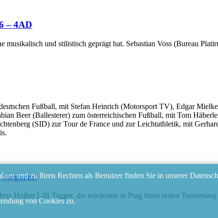
26 – 4AD
e musikalisch und stilistisch geprägt hat. Sebastian Voss (Bureau Pla
eutschen Fußball, mit Stefan Heinrich (Motorsport TV), Edgar Mielke
abian Beer (Ballesterer) zum österreichischen Fußball, mit Tom Häber
htenberg (SID) zur Tour de France und zur Leichtathletik, mit Gerha
is.
azu und zu Ihren Rechten als Benutzer finden Sie in unserer Datensch
 Siegerin!
ns Huiber Lilli Tagger, die wiederum in Prag ihren ersten Turniersieg
wendung von Cookies zu.