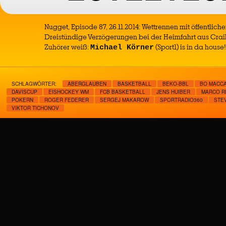
Nugget, Episode 87, 26.11.2014: Wettrennen mit öffentlich
Dreistündige Verzögerungen bei der Heimfahrt aus Crai
Zuhörer weiß:
(Sport1) is in da house!
Michael Körner
SCHLAGWÖRTER:
ABERGLAUBEN
BASKETBALL
BEKO-BBL
BO MACC
DAVISCUP
EISHOCKEY WM
FCB BASKETBALL
JENS HUIBER
MARCO R
POKERN
ROGER FEDERER
SERGEJ MAKAROW
SPORTRADIO360
STE
VIKTOR TICHONOV