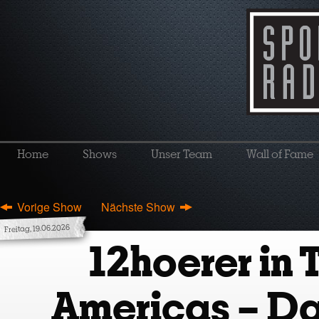
Home
Shows
Unser Team
Wall of Fame
Vorige Show
Nächste Show
Freitag, 19.06.2026
12hoerer in 
Americas – Da