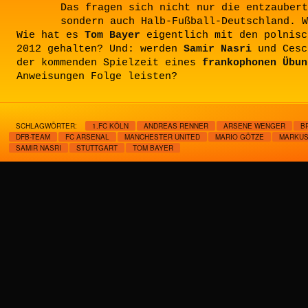
Das fragen sich nicht nur die entzaubert
sondern auch Halb-Fußball-Deutschland. W
Wie hat es
Tom Bayer
eigentlich mit den polnisc
2012 gehalten? Und: werden
Samir Nasri
und Cesc
der kommenden Spielzeit eines
frankophonen Übun
Anweisungen Folge leisten?
SCHLAGWÖRTER:
1.FC KÖLN
ANDREAS RENNER
ARSENE WENGER
B
DFB-TEAM
FC ARSENAL
MANCHESTER UNITED
MARIO GÖTZE
MARKUS
SAMIR NASRI
STUTTGART
TOM BAYER