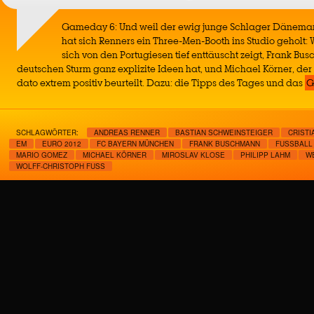
Gameday 6: Und weil der ewig junge Schlager Dänemark
hat sich Renners ein Three-Men-Booth ins Studio geholt: W
sich von den Portugiesen tief enttäuscht zeigt, Frank Bu
deutschen Sturm ganz explizite Ideen hat, und Michael Körner, der 
dato extrem positiv beurteilt. Dazu: die Tipps des Tages und das
G
SCHLAGWÖRTER:
ANDREAS RENNER
BASTIAN SCHWEINSTEIGER
CRIST
EM
EURO 2012
FC BAYERN MÜNCHEN
FRANK BUSCHMANN
FUSSBALL
MARIO GOMEZ
MICHAEL KÖRNER
MIROSLAV KLOSE
PHILIPP LAHM
W
WOLFF-CHRISTOPH FUSS