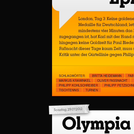
London, Tag 3: Keine goldene
Medaille für Deutschland; let
mindestens vier Minuten das 
zugegangen ist, hat Karl mit der Hand 
hingegen keine Goldzeit für Paul Bieder
Faßnacht dieser Tage kaum Zeit, muss s
Kritik unter der Gürtellinie gegen Phi
SCHLAGWÖRTER:
BRITTA HEIDEMANN
FAB
MARKUS KRAWINKEL
OLIVER FASSNACHT
PHILIPP KOHLSCHREIBER
PHILIPP PETZSCHN
TISCHTENNIS
TURNEN
Sonntag, 29.07.2012
Olympia (