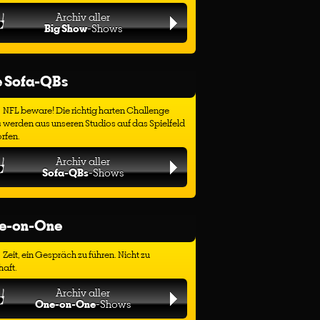
Archiv aller
Big Show
-Shows
e Sofa-QBs
NFL beware! Die richtig harten Challenge
 werden aus unseren Studios auf das Spielfeld
rfen.
Archiv aller
Sofa-QBs
-Shows
e-on-One
Zeit, ein Gespräch zu führen. Nicht zu
haft.
Archiv aller
One-on-One
-Shows