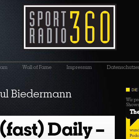
eam
Wall of Fame
Impressum
Datenschutze
ul Biedermann
DIE
Wir pr
Show
Th
fast) Daily –
wund
Podc