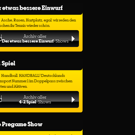
 etwas bessere Einwurf
Asche, Rasen, Hartplatz, egal: wir reden den
chen ihr Tennis wieder schön.
Archiv aller
Der etwas bessere Einwurf
-Shows
 Spiel
Handball. HANDBALL! Deutschlands
ensport Nummer 1 im Doppelpass zwischen
ten und Aktiven.
Archiv aller
4-2 Spiel
-Shows
e Pregame Show