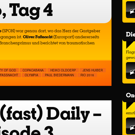
, Tag 4
p
(SPON) war genau dort, wo das Herz der Gastgeber
Di
egangen ist.
Oliver Faßnacht
(Eurosport) andererseits
Branchenprimus und berichtet von traumatischen
Flags
gewo
TY OF GOD
COPACABANA
HEIKO OLDOERP
JENS HUIBER
 FASSNACHT
OLYMPIA
PAUL BIEDERMANN
RIO 2016
On
fast) Daily –
ernst
isode 3