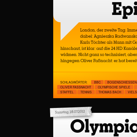
Ep
London, der zweite Tag. Imme
dabei: Agnieszka Radwanska.
Karls Töchter als Mann mit G
hinschaut, ist klar: auf die 24 HD Kan
widmen. Nicht ganz so technisiert, aber
hingegen Oliver Faßnacht: er hat berei
SCHLAGWÖRTER:
BBC
BOGENSCHIESSEN
OLIVER FASSNACHT
OLYMPISCHE SPIELE
STAFFEL
TENNIS
THOMAS BACH
VIELS
Samstag, 28.07.2012
Olympia 