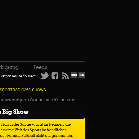
rklärung
Feeds
Verpassen Sie nix mehr!
 SPORTRADIO360-SHOWS
oduzieren jede Woche eine Reihe von
s
e Big Show
Hart in der Sache – nicht im Nehmen: die
ersame Welt des Sports im handlichen
ast-Format. Fußball nicht ausgenommen.