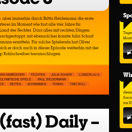
Spo
, aber immerhin durch Britta Heidemann die erste
zteres im Moment wie fast alle vier Jahre für
Land der Fechter. Dass alles mit rechten Dingen
Tage
nachgestoppt, mit ebensolcher konnte Julia Scharf
Monta
mann ermitteln. Für solche Spielerein hat Oliver
ich er doch auch in dieser Episode weiterhin mit der
lipp Kohlschreiber herumschlagen.
Wir
IAN HAMBÜCHEN
FECHTEN
JULIA SCHARF
LONDON 2012
OLYMPISCHE SPIELE
PAUL BIEDERMANN
ER
REITEN
SCHWIMMEN
TENNIS
TIMO BOLL
denno
Sacr
zur N
fast) Daily –