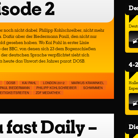
isode 2
Der
Deuts
r noch nicht dabei: Philipp Kohlschreiber, nicht mehr
 Dafür aber der Biedermann Pauli, den nicht nur
old gesehen haben. Wo Kai Pahl in erster Linie
äle der BBC, von denen sich 23 dem Bogenschießen
 der deutschen Sprache verpflichtet sieht sich
ts heute das Unwort des Jahres parat: DOSB.
4-2
Hall
DOSB
KAI PAHL
LONDON 2012
MARKUS KRAWINKEL
Exper
PAUL BIEDERMANN
PHILIPP KOHLSCHREIBER
SCHWIMMEN
EITIGKEITSREITEN
ZDF MEDIATHEK
fast Daily –
Di