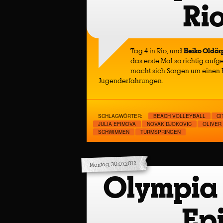
Rio
Tag 4 in Rio, und
Heiko Oldör
das erste Mal so richtig aufg
macht sich Sorgen um einen 
Jugenderfahrungen.
SCHLAGWÖRTER:
BEACH VOLLEYBALL
CI
JULIA EFIMOVA
NOVAK DJOKOVIC
OLIVER
SCHWIMMEN
TURMSPRINGEN
Montag, 30.07.2012
Olympia (
Ep