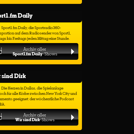
rt1.fm Daily
Sport1.fm Daily, die Sportradio360-
sportion auf dem Radiosender von Sport1,
gs bis Freitags jeden Mittag eine Stunde.
Archiv aller
Sport1.fm Daily
-Shows
 sind Dirk
Die Herzen in Dallas, die Spielanlage
ch für alle Körbe zwischen New York City und
amento geeignet: der wöchentliche Podcast
BA.
Archiv aller
Wir sind Dirk
-Shows