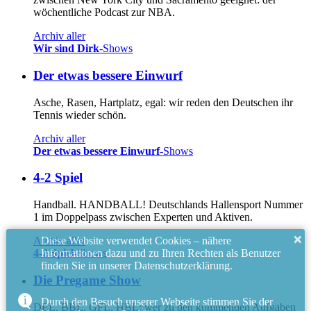
wöchentliche Podcast zur NBA.
Archiv aller
Wir sind Dirk
-Shows
Der etwas bessere Einwurf
Asche, Rasen, Hartplatz, egal: wir reden den Deutschen ihr
Tennis wieder schön.
Archiv aller
Der etwas bessere Einwurf
-Shows
4-2 Spiel
Handball. HANDBALL! Deutschlands Hallensport Nummer
1 im Doppelpass zwischen Experten und Aktiven.
×
Diese Website verwendet Cookies – nähere
Archiv aller
Informationen dazu und zu Ihren Rechten als Benutzer
4-2 Spiel
-Shows
finden Sie in unserer Datenschutzerklärung.
Die Pregame Show
Durch den Besuch unserer Webseite stimmen Sie der
DEL, BBL, GFL, HBL: wer zu den kommenden Aufgaben