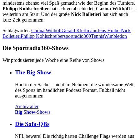
mindestens ebenso viel Spaß gemacht wie der Beginn des Turniers.
Philipp Kohlschreiber
hat sich verabschiedet,
Carina Witthöft
ist
weiterhin am Start. Und der große
Nick Bolletieri
hat sich auch
kurz Zeit genommen.
Schlagwörter:
Carina Witthöft
Gerald Kleffmann
Jens Huiber
Nick
Bolletieri
Philipp Kohlschreiber
sportradio360
Tennis
Wimbledon
Die Sportradio360-Shows
Wir produzieren jede Woche eine Reihe von Shows
The Big Show
Hart in der Sache – nicht im Nehmen: die wundersame Welt
des Sports im handlichen Podcast-Format. Fußball nicht
ausgenommen.
Archiv aller
Big Show
-Shows
Die Sofa-QBs
NFL beware! Die richtig harten Challenge Flags werden aus