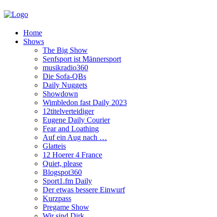
Home
Shows
The Big Show
Senfsport ist Männersport
musikradio360
Die Sofa-QBs
Daily Nuggets
Showdown
Wimbledon fast Daily 2023
12titelverteidiger
Eugene Daily Courier
Fear and Loathing
Auf ein Aug nach …
Glatteis
12 Hoerer 4 France
Quiet, please
Blogspot360
Sport1.fm Daily
Der etwas bessere Einwurf
Kurzpass
Pregame Show
Wir sind Dirk