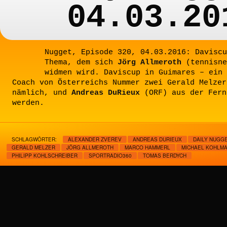
04.03.20
Nugget, Episode 320, 04.03.2016: Daviscu
Thema, dem sich
Jörg Allmeroth
(tennisne
widmen wird. Daviscup in Guimares – ein 
Coach von Österreichs Nummer zwei Gerald Melze
nämlich, und
Andreas DuRieux
(ORF) aus der Fern
werden.
SCHLAGWÖRTER:
ALEXANDER ZVEREV
ANDREAS DURIEUX
DAILY NUGG
GERALD MELZER
JÖRG ALLMEROTH
MARCO HAMMERL
MICHAEL KOHLM
PHILIPP KOHLSCHREIBER
SPORTRADIO360
TOMAS BERDYCH