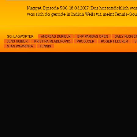
Nugget, Episode 506, 18.03.2017: Das hat tatsächlich wa
was sich da gerade in Indian Wells tut, meint Tennis-Go
SCHLAGWÖRTER:
ANDREAS DURIEUX
BNP PARIBAS OPEN
DAILY NUGGE
JENS HUIBER
KRISTINA MLADENOVIC
PRODUCER
ROGER FEDERER
S
STAN WAWRINKA
TENNIS