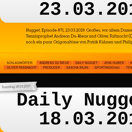
23.03.20
Nugget, Episode 871, 23.03.2019: Großes, vor allem Dame
Tennisprophet Andreas Du-Rieux und Oliver Faßnacht (D
noch ein paar Origonaltöne von Patrik Kühnen und Phili
SCHLAGWÖRTER:
ANDREAS DU RIEUX
DAILY NUGGET
JENS HUIBER
OLIVER FASSNACHT
PRODUCER
SASCHA BAJIN
SPORTRADIO360
TEN
Samstag, 18.03.2017
Daily Nugg
18.03.20