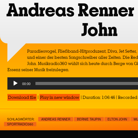
Andreas Renner 
John
Paradiesvogel, Fließband-Hitproduzent, Diva, Jet Setter, 
und einer der besten Songschreiber aller Zeiten. Die Rede
John. Musikradio360 wühlt sich heute durch Berge von G
Essenz seiner Musik freizulegen.
Audio
00:00
Player
Download file
|
Play in new window
|
Duration: 1:06:46
|
Recorded 
SCHLAGWÖRTER:
ANDREAS RENNER
BERNIE TAUPIN
ELTON JOHN
MU
SPORTRADIO360