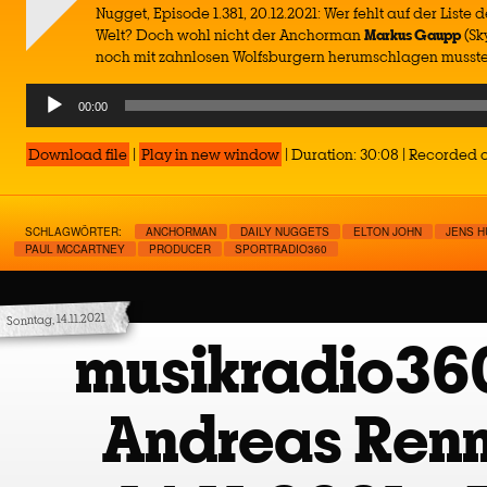
Nugget, Episode 1.381, 20.12.2021: Wer fehlt auf der Liste 
Welt? Doch wohl nicht der Anchorman
Markus Gaupp
(Sk
noch mit zahnlosen Wolfsburgern herumschlagen musste
Audio
00:00
Player
Download file
|
Play in new window
|
Duration: 30:08
|
Recorded o
SCHLAGWÖRTER:
ANCHORMAN
DAILY NUGGETS
ELTON JOHN
JENS H
PAUL MCCARTNEY
PRODUCER
SPORTRADIO360
Sonntag, 14.11.2021
musikradio36
Andreas Renn