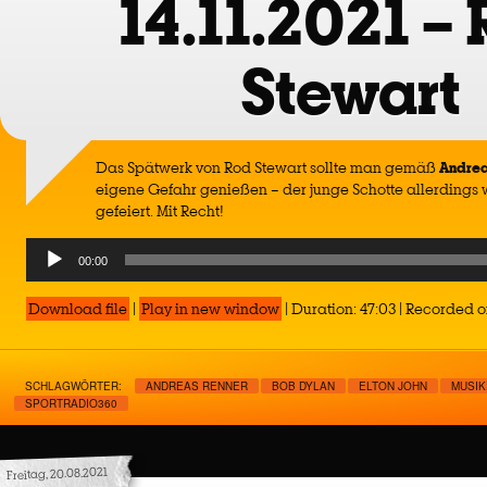
14.11.2021 –
Stewart
Das Spätwerk von Rod Stewart sollte man gemäß
Andrea
eigene Gefahr genießen – der junge Schotte allerdings
gefeiert. Mit Recht!
Audio
00:00
Player
Download file
|
Play in new window
|
Duration: 47:03
|
Recorded on
SCHLAGWÖRTER:
ANDREAS RENNER
BOB DYLAN
ELTON JOHN
MUSIK
SPORTRADIO360
Freitag, 20.08.2021