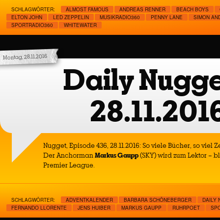
SCHLAGWÖRTER:
ALMOST FAMOUS
ANDREAS RENNER
BEACH BOYS
ELTON JOHN
LED ZEPPELIN
MUSIKRADIO360
PENNY LANE
SIMON AN
SPORTRADIO360
WHITEWATER
Montag, 28.11.2016
Daily Nugge
28.11.201
Nugget, Episode 436, 28.11.2016: So viele Bücher, so viel Z
Der Anchorman
Markus Gaupp
(SKY) wird zum Lektor – b
Premier League.
SCHLAGWÖRTER:
ADVENTKALENDER
BARBARA SCHÖNEBERGER
DAILY
FERNANDO LLORENTE
JENS HUIBER
MARKUS GAUPP
RUHRPOET
SP