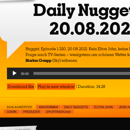
Daily Nugget
20.08.202
Nugget, Episode 1.320, 20.08.2021: Kein Elton John, kein
Frage nach TV-Serien – wenigstens am schönen Wetter 
Markus Gaupp
(Sky) erfreuen.
Audio
00:00
Player
Download file
|
Play in new window
|
Duration: 34:28
SCHLAGWÖRTER:
ANCHORMAN
DAILY NUGGETS
ELTON JOHN
JENS H
OZARK
PRODUCER
SPORTRADIO360