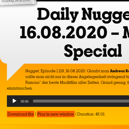
Sonntag, 16.08.2020
Daily Nugge
16.08.2020 – 
Special
Nugget, Episode 1.119, 16.08.2020: Glaubt man
Andreas R
sollte man nicht nur in dieser Angelegenheit zwingend tu
Famous” der beste Musikfilm aller Zeiten. Grund genug, t
einzutauchen.
Audio
00:00
Player
Download file
|
Play in new window
|
Duration: 45:01