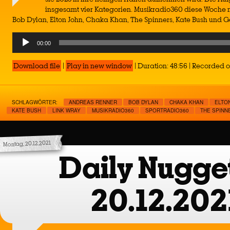
insgesamt vier Kategorien. Musikradio360 diese Woche m
Bob Dylan, Elton John, Chaka Khan, The Spinners, Kate Bush und 
Audio
00:00
Player
Download file
|
Play in new window
|
Duration: 48:56
|
Recorded o
SCHLAGWÖRTER:
ANDREAS RENNER
BOB DYLAN
CHAKA KHAN
ELTO
KATE BUSH
LINK WRAY
MUSIKRADIO360
SPORTRADIO360
THE SPINN
Montag, 20.12.2021
Daily Nugget
20.12.202