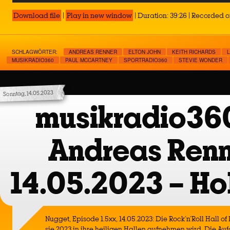
Download file
|
Play in new window
|
Duration: 39:26
|
Recorded on
SCHLAGWÖRTER:
ANDREAS RENNER
ELTON JOHN
KEITH RICHARDS
MUSIKRADIO360
PAUL MCCARTNEY
SPORTRADIO360
STEVIE WONDER
Sonntag, 14.05.2023
musikradio36
Andreas Renn
14.05.2023 – H
Nugget, Episode 1.5xx, 14.05.2023: Die Rock’n’Roll Hall o
sie 2023 in ihre heiligen Hallen aufnehmen wird. Die