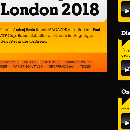
 London 2018
Finals: A
ndrej Antic
(tennisMAGAZIN) diskutiert mit
Paul
Di
ATP Cup, Rainer Schüttler als Coach für Angelique
den Titel in der O2 Arena.
Flags
gewo
QUE KERBER
ATP CUP
ATP FINALS
CHRIS KERMODE
USER
RAINER SCHÜTTLER
SPORTRADIO360
TENNIS
On
ernst