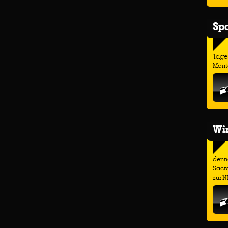
Spo
Tage
Monta
Wir
denno
Sacr
zur N