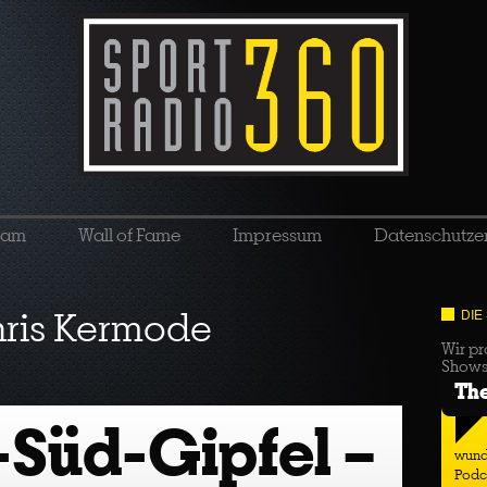
eam
Wall of Fame
Impressum
Datenschutze
ris Kermode
DIE
Wir pr
Show
Th
-Süd-Gipfel –
wund
Podc