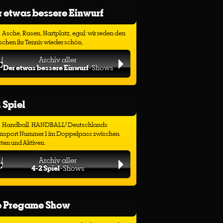
 etwas bessere Einwurf
Asche, Rasen, Hartplatz, egal: wir reden den
chen ihr Tennis wieder schön.
Archiv aller
Der etwas bessere Einwurf
-Shows
 Spiel
Handball. HANDBALL! Deutschlands
ensport Nummer 1 im Doppelpass zwischen
ten und Aktiven.
Archiv aller
4-2 Spiel
-Shows
e Pregame Show