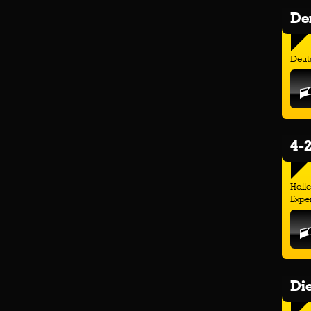
Der
Deuts
4-2
Hall
Exper
Di