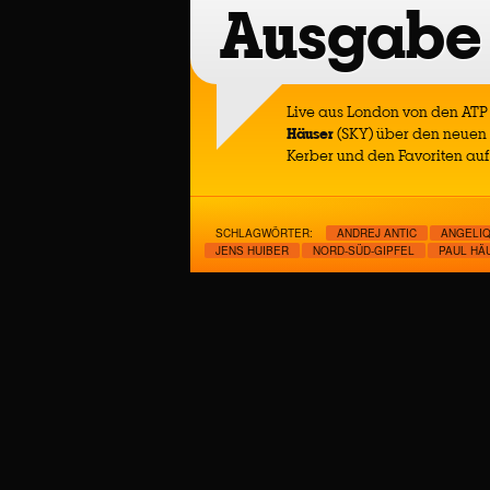
Ausgabe
Live aus London von den ATP 
Häuser
(SKY) über den neuen 
Kerber und den Favoriten auf 
SCHLAGWÖRTER:
ANDREJ ANTIC
ANGELI
JENS HUIBER
NORD-SÜD-GIPFEL
PAUL HÄ