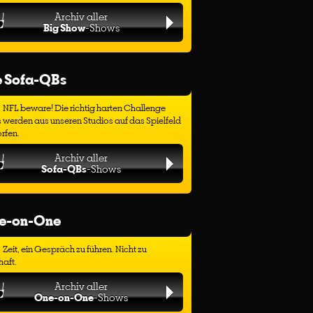
Archiv aller
Big Show
-Shows
e Sofa-QBs
NFL beware! Die richtig harten Challenge
 werden aus unseren Studios auf das Spielfeld
rfen.
Archiv aller
Sofa-QBs
-Shows
e-on-One
Zeit, ein Gespräch zu führen. Nicht zu
haft.
Archiv aller
One-on-One
-Shows