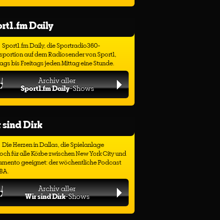
rt1.fm Daily
Sport1.fm Daily, die Sportradio360-
sportion auf dem Radiosender von Sport1,
gs bis Freitags jeden Mittag eine Stunde.
Archiv aller
Sport1.fm Daily
-Shows
 sind Dirk
Die Herzen in Dallas, die Spielanlage
ch für alle Körbe zwischen New York City und
amento geeignet: der wöchentliche Podcast
BA.
Archiv aller
Wir sind Dirk
-Shows