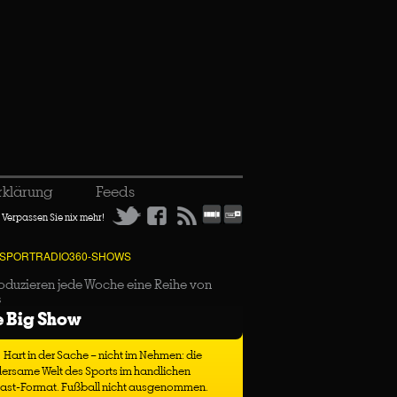
rklärung
Feeds
Verpassen Sie nix mehr!
 SPORTRADIO360-SHOWS
oduzieren jede Woche eine Reihe von
s
e Big Show
Hart in der Sache – nicht im Nehmen: die
ersame Welt des Sports im handlichen
ast-Format. Fußball nicht ausgenommen.