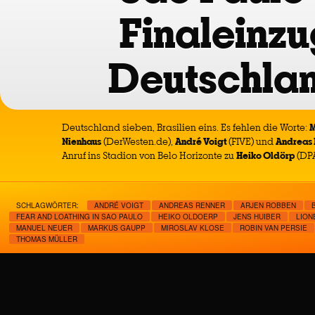
Finaleinzu
Deutschla
Deutschland sieben, Brasilien eins. Es fehlen die Worte:
M
Nienhaus
(DerWesten.de),
André Voigt
(FIVE) und
Andreas 
Anruf ins Stadion von Belo Horizonte zu
Heiko Oldörp
(DPA
SCHLAGWÖRTER:
ANDRÉ VOIGT
ANDREAS RENNER
ARJEN ROBBEN
FEAR AND LOATHING IN SAO PAULO
HEIKO OLDOERP
JENS HUIBER
LION
MANUEL NEUER
MARKUS GAUPP
MIROSLAV KLOSE
ROBIN VAN PERSIE
THOMAS MÜLLER