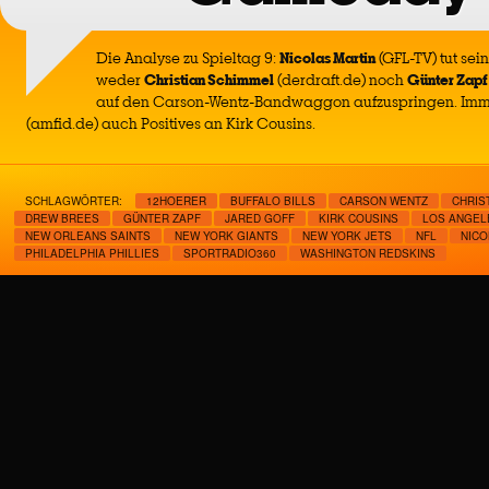
Die Analyse zu Spieltag 9:
Nicolas Martin
(GFL-TV) tut sei
weder
Christian Schimmel
(derdraft.de) noch
Günter Zapf
auf den Carson-Wentz-Bandwaggon aufzuspringen. Imm
(amfid.de) auch Positives an Kirk Cousins.
SCHLAGWÖRTER:
12HOERER
BUFFALO BILLS
CARSON WENTZ
CHRIS
DREW BREES
GÜNTER ZAPF
JARED GOFF
KIRK COUSINS
LOS ANGEL
NEW ORLEANS SAINTS
NEW YORK GIANTS
NEW YORK JETS
NFL
NICO
PHILADELPHIA PHILLIES
SPORTRADIO360
WASHINGTON REDSKINS