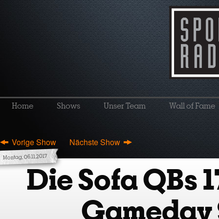
Home
Shows
Unser Team
Wall of Fame
Vorige Show
Nächste Show
Montag, 06.11.2017
Die Sofa QBs 1
Gameday 