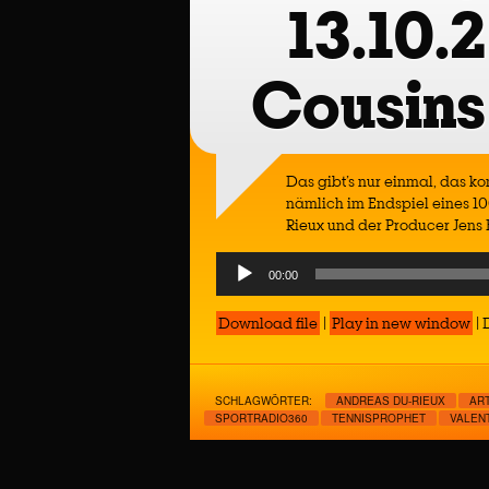
13.10.
Cousins
Das gibt’s nur einmal, das ko
nämlich im Endspiel eines 10
Rieux und der Producer Jens
Audio
00:00
Player
Download file
|
Play in new window
|
SCHLAGWÖRTER:
ANDREAS DU-RIEUX
AR
SPORTRADIO360
TENNISPROPHET
VALEN