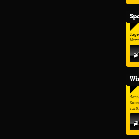
Spo
Tage
Monta
Wir
denno
Sacr
zur N