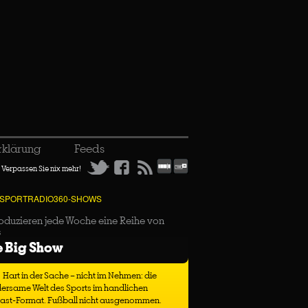
rklärung
Feeds
Verpassen Sie nix mehr!
 SPORTRADIO360-SHOWS
oduzieren jede Woche eine Reihe von
s
e Big Show
Hart in der Sache – nicht im Nehmen: die
ersame Welt des Sports im handlichen
ast-Format. Fußball nicht ausgenommen.