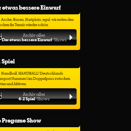
 etwas bessere Einwurf
Asche, Rasen, Hartplatz, egal: wir reden den
chen ihr Tennis wieder schön.
Archiv aller
Der etwas bessere Einwurf
-Shows
 Spiel
Handball. HANDBALL! Deutschlands
ensport Nummer 1 im Doppelpass zwischen
ten und Aktiven.
Archiv aller
4-2 Spiel
-Shows
e Pregame Show