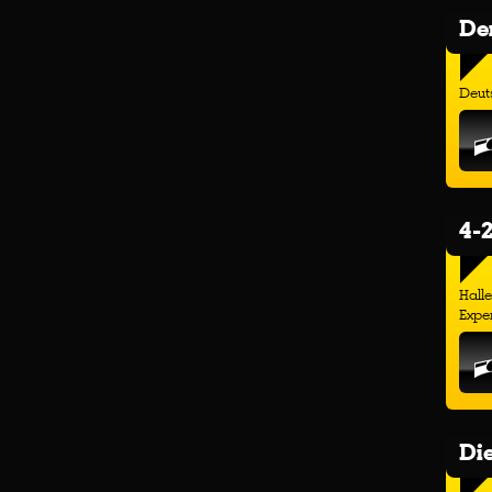
Der
Deuts
4-2
Hall
Exper
Di