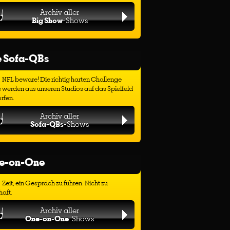
Archiv aller
Big Show
-Shows
e Sofa-QBs
NFL beware! Die richtig harten Challenge
 werden aus unseren Studios auf das Spielfeld
rfen.
Archiv aller
Sofa-QBs
-Shows
e-on-One
Zeit, ein Gespräch zu führen. Nicht zu
haft.
Archiv aller
One-on-One
-Shows