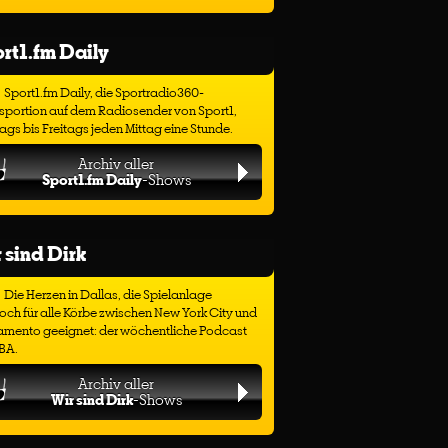
rt1.fm Daily
Sport1.fm Daily, die Sportradio360-
sportion auf dem Radiosender von Sport1,
gs bis Freitags jeden Mittag eine Stunde.
Archiv aller
Sport1.fm Daily
-Shows
 sind Dirk
Die Herzen in Dallas, die Spielanlage
ch für alle Körbe zwischen New York City und
amento geeignet: der wöchentliche Podcast
BA.
Archiv aller
Wir sind Dirk
-Shows