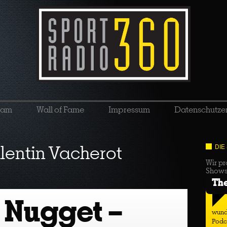
eam
Wall of Fame
Impressum
Datenschutze
lentin Vacherot
DIE
Wir pr
Show
Th
 Nugget –
wund
Podc