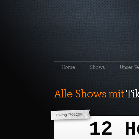
Home
Shows
Unser T
Alle Shows mit
Ti
Freitag, 17.06.2016
12 H