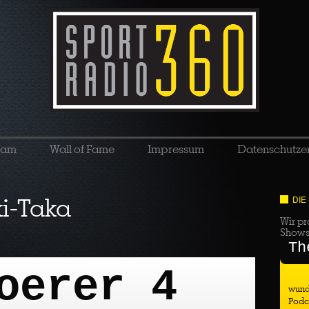
eam
Wall of Fame
Impressum
Datenschutze
ki-Taka
DIE
Wir pr
Show
Th
oerer 4
wund
Podc