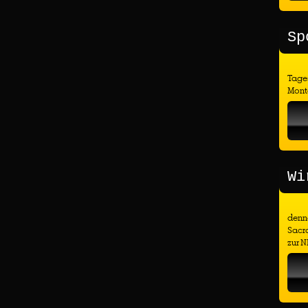
Sp
Tage
Monta
Wi
denno
Sacr
zur N