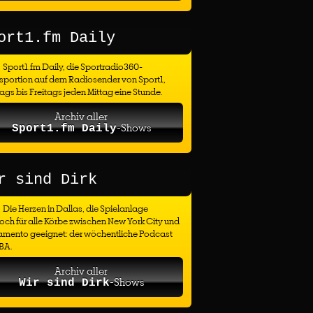
ort1.fm Daily
Sport1.fm Daily, die Sportradio360-
sportion auf dem Radiosender von Sport1,
gs bis Freitags jeden Mittag eine Stunde.
Archiv aller
-Shows
Sport1.fm Daily
r sind Dirk
Die Herzen in Dallas, die Spielanlage
ch für alle Körbe zwischen New York City und
amento geeignet: der wöchentliche Podcast
BA.
Archiv aller
-Shows
Wir sind Dirk