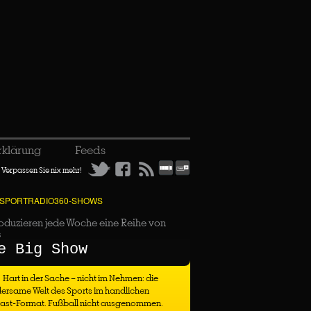
rklärung
Feeds
Verpassen Sie nix mehr!
 SPORTRADIO360-SHOWS
oduzieren jede Woche eine Reihe von
s
e Big Show
Hart in der Sache – nicht im Nehmen: die
ersame Welt des Sports im handlichen
ast-Format. Fußball nicht ausgenommen.