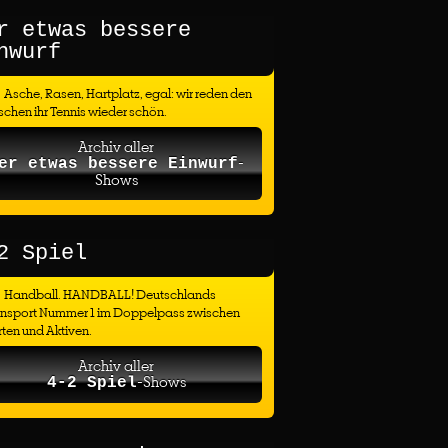
r etwas bessere
nwurf
Asche, Rasen, Hartplatz, egal: wir reden den
chen ihr Tennis wieder schön.
Archiv aller
-
er etwas bessere Einwurf
Shows
2 Spiel
Handball. HANDBALL! Deutschlands
ensport Nummer 1 im Doppelpass zwischen
ten und Aktiven.
Archiv aller
-Shows
4-2 Spiel