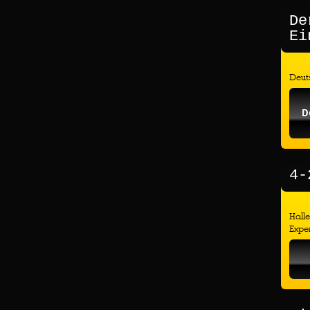
De
Ei
Deuts
D
4-
Hall
Exper