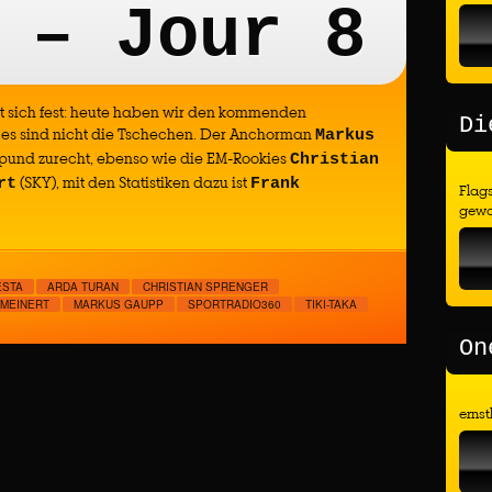
 – Jour 8
t sich fest: heute haben wir den kommenden
Di
es sind nicht die Tschechen. Der Anchorman
Markus
spund zurecht, ebenso wie die EM-Rookies
Christian
(SKY), mit den Statistiken dazu ist
rt
Frank
Flags
gewo
ESTA
ARDA TURAN
CHRISTIAN SPRENGER
MEINERT
MARKUS GAUPP
SPORTRADIO360
TIKI-TAKA
On
ernst