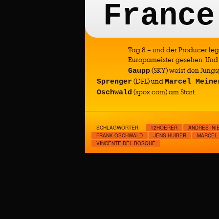
France
Tag 8 – und der Producer leg
Europameister gesehen. Und 
(SKY) weist den Jung
Gaupp
(DFL) und
Sprenger
Marcel Meine
(spox.com) am Start.
Oschwald
SCHLAGWÖRTER:
12HOERER
ANDRES INI
FRANK OSCHWALD
JENS HUIBER
MARCEL 
VINCENTE DEL BOSQUE