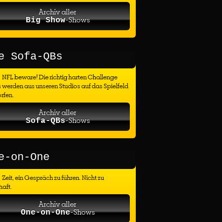
Archiv aller
-Shows
Big Show
e Sofa-QBs
NFL beware! Die richtig harten Challenge
 werden aus unseren Studios auf das Spielfeld
rfen.
Archiv aller
-Shows
Sofa-QBs
e-on-One
Zeit, ein Gespräch zu führen. Nicht zu
haft.
Archiv aller
-Shows
One-on-One