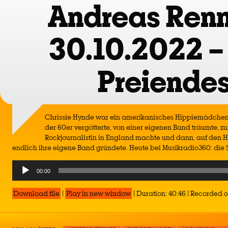
Andreas Renn
30.10.2022 –
Preiende
Chrissie Hynde war ein amerikanisches Hippiemädchen
der 60er vergötterte, von einer eigenen Band träumte, zu
Rockjournalistin in England machte und dann, auf den 
endlich ihre eigene Band gründete. Heute bei Musikradio360: die S
Audio
00:00
Player
Download file
|
Play in new window
|
Duration: 40:46
|
Recorded o