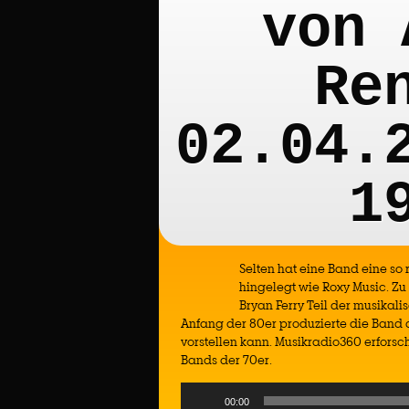
von 
Re
02.04.
1
Selten hat eine Band eine s
hingelegt wie Roxy Music. Zu
Bryan Ferry Teil der musika
Anfang der 80er produzierte die Band 
vorstellen kann. Musikradio360 erforsc
Bands der 70er.
Audio
00:00