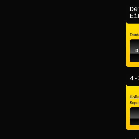
De
Ei
Deuts
D
4-
Hall
Exper