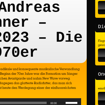
Andreas
nner –
Di
2023 – Die
Flags
gewo
970er
o radikale und konsequente musikalische Verwandlung
 Beginn der 70er Jahre war die Formation um Sänger
On
lischen Avantgarde und nahm New Wave vorweg.
dagegen das glatteste Radiofutter, das man sich
ht heute den Werdegang einer der einflussreichsten
ernst
Use
00:00