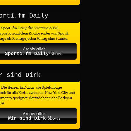
ort1.fm Daily
Sport1.fm Daily, die Sportradio360-
sportion auf dem Radiosender von Sport1,
gs bis Freitags jeden Mittag eine Stunde.
Archiv aller
-Shows
Sport1.fm Daily
r sind Dirk
Die Herzen in Dallas, die Spielanlage
ch für alle Körbe zwischen New York City und
amento geeignet: der wöchentliche Podcast
BA.
Archiv aller
-Shows
Wir sind Dirk