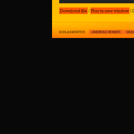
Player
Download file
|
Play in new window
|
SCHLAGWÖRTER:
ANDREAS RENNER
MUS