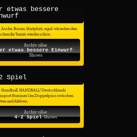
r etwas bessere
nwurf
Asche, Rasen, Hartplatz, egal: wir reden den
chen ihr Tennis wieder schön.
Archiv aller
-
er etwas bessere Einwurf
Shows
2 Spiel
Handball. HANDBALL! Deutschlands
ensport Nummer 1 im Doppelpass zwischen
ten und Aktiven.
Archiv aller
-Shows
4-2 Spiel