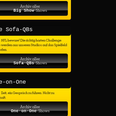
Archiv aller
-Shows
Big Show
e Sofa-QBs
NFL beware! Die richtig harten Challenge
 werden aus unseren Studios auf das Spielfeld
rfen.
Archiv aller
-Shows
Sofa-QBs
e-on-One
Zeit, ein Gespräch zu führen. Nicht zu
haft.
Archiv aller
-Shows
One-on-One