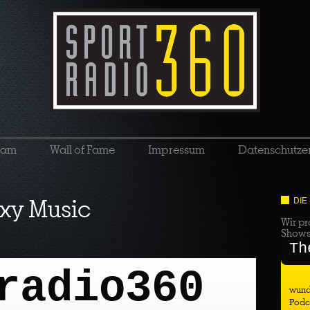
eam
Wall of Fame
Impressum
Datenschutze
xy Music
DIE
Wir pr
Show
Th
radio360
wund
Podc