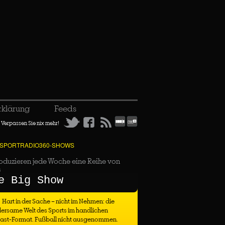
rklärung
Feeds
Verpassen Sie nix mehr!
 SPORTRADIO360-SHOWS
oduzieren jede Woche eine Reihe von
s
e Big Show
Hart in der Sache – nicht im Nehmen: die
ersame Welt des Sports im handlichen
ast-Format. Fußball nicht ausgenommen.