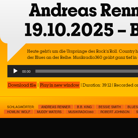
Andreas Renn
19.10.2025 – 
Heute geht’s um die Ursprünge des Rock’n’Roll. Country ha
der Blues an der Reihe. Musikradio360 gräbt ganz tief in
Audio
00:00
Player
Download file
|
Play in new window
|
Duration: 39:12
|
Recorded on
SCHLAGWÖRTER:
ANDREAS RENNER
B.B. KING
BESSIE SMITH
BLUES
HOWLIN´ WOLF
MUDDY WATERS
MUSIKRADIO360
ROBERT JOHNSON