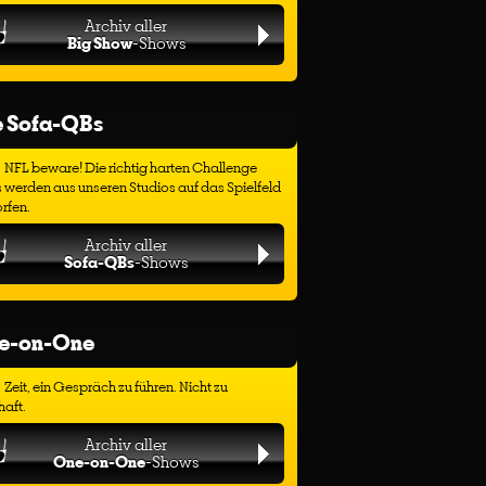
Archiv aller
Big Show
-Shows
e Sofa-QBs
NFL beware! Die richtig harten Challenge
 werden aus unseren Studios auf das Spielfeld
rfen.
Archiv aller
Sofa-QBs
-Shows
e-on-One
Zeit, ein Gespräch zu führen. Nicht zu
haft.
Archiv aller
One-on-One
-Shows