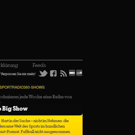
rklärung
Feeds
Verpassen Sie nix mehr!
 SPORTRADIO360-SHOWS
oduzieren jede Woche eine Reihe von
s
e Big Show
Hart in der Sache – nicht im Nehmen: die
ersame Welt des Sports im handlichen
ast-Format. Fußball nicht ausgenommen.