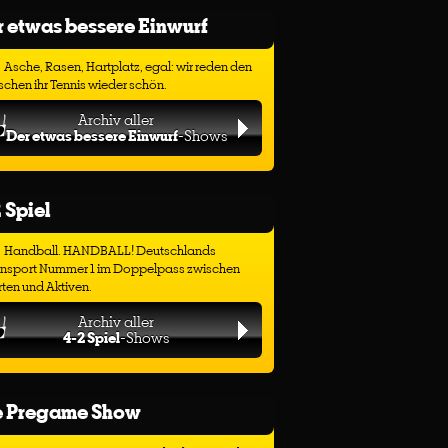
 etwas bessere Einwurf
Asche, Rasen, Hartplatz, egal: wir reden den
chen ihr Tennis wieder schön.
Archiv aller
Der etwas bessere Einwurf
-Shows
 Spiel
Handball. HANDBALL! Deutschlands
ensport Nummer 1 im Doppelpass zwischen
ten und Aktiven.
Archiv aller
4-2 Spiel
-Shows
e Pregame Show