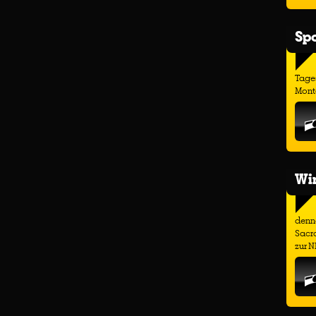
Spo
Tage
Monta
Wir
denno
Sacr
zur N