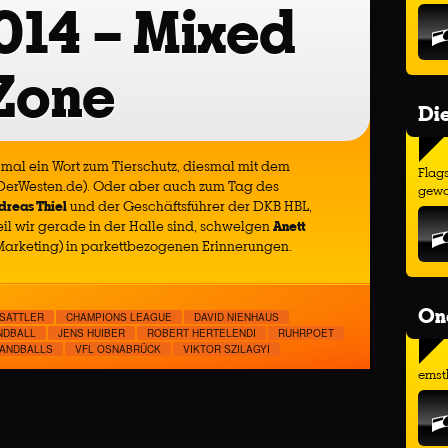
014 – Mixed
Zone
Di
: mal ein Wort zum Tierschutz, diesmal mit dem
Flags
DerWesten.de). Oder aber auch zum Tag des
gewo
dreas Thiel
und der Geschäftsführer der DKB HBL,
il wir gerade in der Halle sind, schwelgen
Anett
arketing) in parkettbezogenen Erinnerungen.
On
 SATTLER
CHAMPIONS LEAGUE
DAVID NIENHAUS
NDBALL
JENS HUIBER
ROBERT HERTELENDI
RUHRPOET
HANDBALLS
VFL OSNABRÜCK
VIKTOR SZILAGYI
ernst