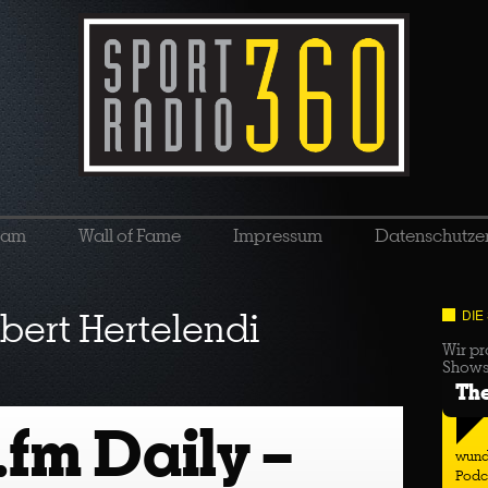
eam
Wall of Fame
Impressum
Datenschutze
bert Hertelendi
DIE
Wir pr
Show
Th
.fm Daily –
wund
Podc