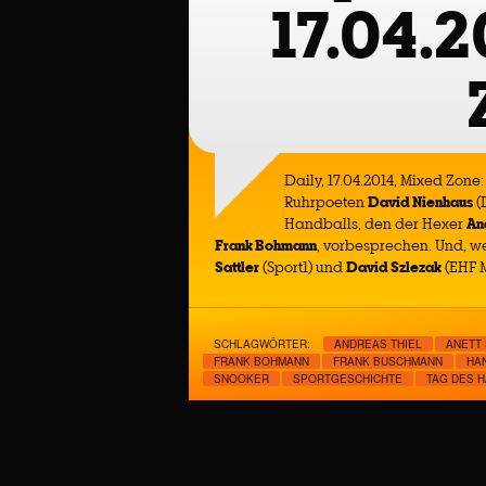
17.04.2
Daily, 17.04.2014, Mixed Zone
Ruhrpoeten
David Nienhaus
(
Handballs, den der Hexer
An
Frank Bohmann
, vorbesprechen. Und, we
Sattler
(Sport1) und
David Szlezak
(EHF M
SCHLAGWÖRTER:
ANDREAS THIEL
ANETT
FRANK BOHMANN
FRANK BUSCHMANN
HA
SNOOKER
SPORTGESCHICHTE
TAG DES 