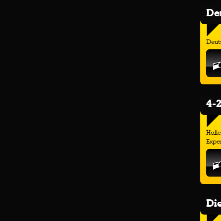
Der
Deuts
4-2
Hall
Exper
Di