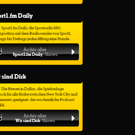
rt1.fm Daily
Sport1.fm Daily, die Sportradio360-
sportion auf dem Radiosender von Sport1,
gs bis Freitags jeden Mittag eine Stunde.
Archiv aller
Sport1.fm Daily
-Shows
 sind Dirk
Die Herzen in Dallas, die Spielanlage
ch für alle Körbe zwischen New York City und
amento geeignet: der wöchentliche Podcast
BA.
Archiv aller
Wir sind Dirk
-Shows