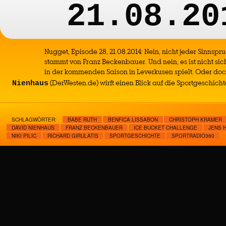
21.08.20
Nugget, Episode 28, 21.08.2014: Nein, nicht jeder Sinnsp
stammt von Franz Beckenbauer. Und nein, es ist nicht si
in der kommenden Saison in Leverkusen spielt. Oder do
(DerWesten.de) wirft einen Blick auf die Sportgeschicht
Nienhaus
SCHLAGWÖRTER:
BABE RUTH
BENFICA LISSABON
CHRISTOPH KRAMER
DAVID NIENHAUS
FRANZ BECKENBAUER
ICE BUCKET CHALLENGE
JENS 
NIKI PILIC
RICHARD GIRULATIS
SPORTGESCHICHTE
SPORTRADIO360