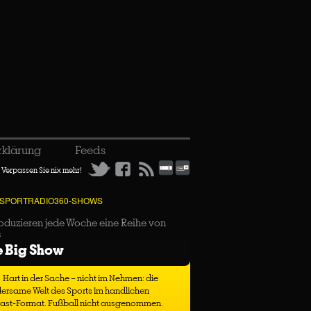
rklärung
Feeds
Verpassen Sie nix mehr!
 SPORTRADIO360-SHOWS
oduzieren jede Woche eine Reihe von
s
e Big Show
Hart in der Sache – nicht im Nehmen: die
ersame Welt des Sports im handlichen
ast-Format. Fußball nicht ausgenommen.