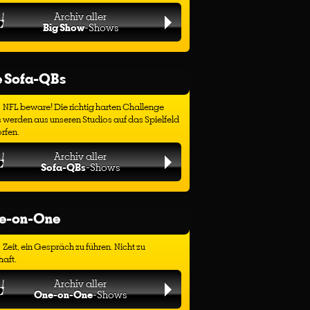
Archiv aller
Big Show
-Shows
e Sofa-QBs
NFL beware! Die richtig harten Challenge
 werden aus unseren Studios auf das Spielfeld
rfen.
Archiv aller
Sofa-QBs
-Shows
e-on-One
Zeit, ein Gespräch zu führen. Nicht zu
haft.
Archiv aller
One-on-One
-Shows