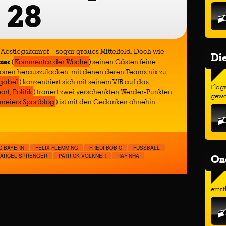
28
l, Abstiegskampf – sogar graues Mittelfeld. Doch wie
Di
kner
(
Kommentar der Woche
) seinen Gästen feine
nen herauszulocken, mit denen deren Teams nix zu
gabel
) konzentriert sich mit seinem VfB auf das
Flags
rt, Politik
) trauert zwei verschenkten Werder-Punkten
gewo
rmeiers Sportblog
) ist mit den Gedanken ohnehin
C BAYERN
FELIX FLEMMING
FREDI BOBIC
FUSSBALL
On
ARCEL SPRENGER
PATRICK VÖLKNER
RAFINHA
ernst