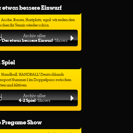
 etwas bessere Einwurf
Asche, Rasen, Hartplatz, egal: wir reden den
chen ihr Tennis wieder schön.
Archiv aller
Der etwas bessere Einwurf
-Shows
 Spiel
Handball. HANDBALL! Deutschlands
ensport Nummer 1 im Doppelpass zwischen
ten und Aktiven.
Archiv aller
4-2 Spiel
-Shows
e Pregame Show