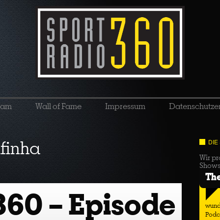
eam
Wall of Fame
Impressum
Datenschutze
finha
DIE
Wir pr
Show
Th
360 – Episode
wund
Podc