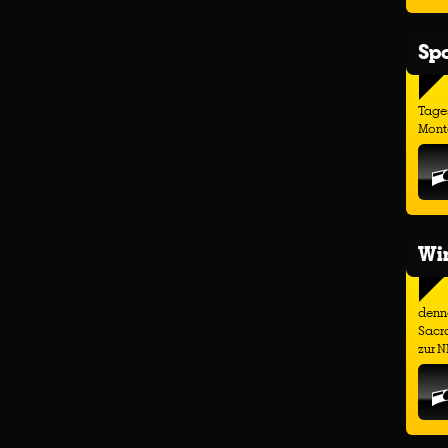
Spo
Tage
Monta
Wir
denno
Sacr
zur N