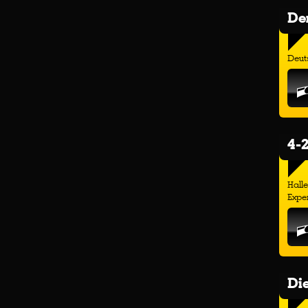
Der
Deuts
4-2
Hall
Exper
Di