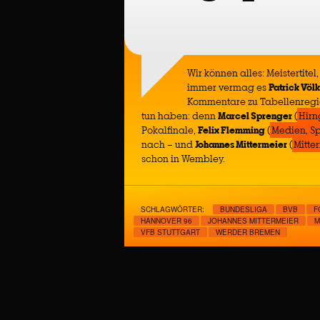
Wir können alles: Meistertite
immer vermag es
Patrick Völ
Kommentare zu Tabellenregio
tun haben: denn
Marcel Sprenger
(
Hirn
Pokalfinale,
Felix Flemming
(
Medien, Spo
nach – und
Johannes Mittermeier
(
Mitte
schon in Wembley.
SCHLAGWÖRTER:
BUNDESLIGA
BVB
F
HANNOVER 96
JOHANNES MITTERMEIER
M
VFB STUTTGART
WERDER BREMEN