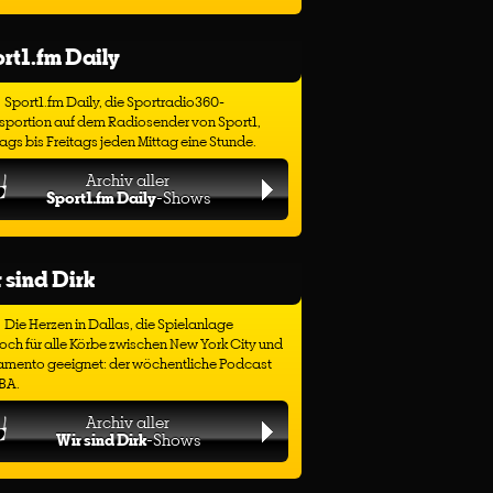
rt1.fm Daily
Sport1.fm Daily, die Sportradio360-
sportion auf dem Radiosender von Sport1,
gs bis Freitags jeden Mittag eine Stunde.
Archiv aller
Sport1.fm Daily
-Shows
 sind Dirk
Die Herzen in Dallas, die Spielanlage
ch für alle Körbe zwischen New York City und
amento geeignet: der wöchentliche Podcast
BA.
Archiv aller
Wir sind Dirk
-Shows