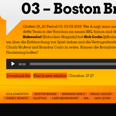
03 – Boston B
Glatteis 19_20 Period 03, 03.09.2019: Wer A sagt, muss a
dritte Team in der Vorschau zur neuen NHL-Saison sind d
Mahrendorf
(Eishockey-Magazin) hat
Nick Godin
(@Bruin
um über die Enttäuschung von Spiel sieben und die Vertragssituat
Charly McAvoy und Brandon Carlo zu reden. Können die Braunbär
Finaleinzug hoffen?
Audio
00:00
Player
Download file
|
Play in new window
|
Duration: 27:27
SCHLAGWÖRTER:
BOSTON BRUINS
BRANDON CARLO
BRUCE CASSIDY
CHARLY MCAVOY
GLATTEIS
LARS MAHRENDORF
NHL
NICK GODIN