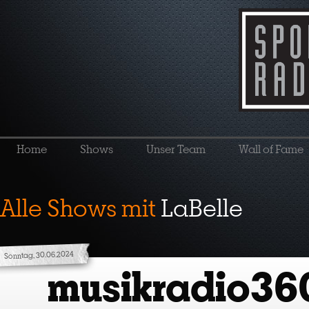
Home
Shows
Unser Team
Wall of Fame
Alle Shows mit
LaBelle
Sonntag, 30.06.2024
musikradio36