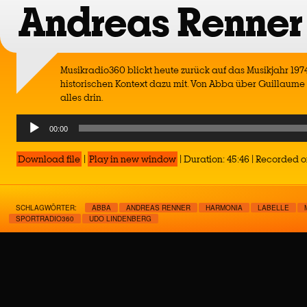
Andreas Renner
Musikradio360 blickt heute zurück auf das Musikjahr 197
historischen Kontext dazu mit. Von Abba über Guillaume b
alles drin.
Audio
00:00
Player
Download file
|
Play in new window
|
Duration: 45:46
|
Recorded o
SCHLAGWÖRTER:
ABBA
ANDREAS RENNER
HARMONIA
LABELLE
SPORTRADIO360
UDO LINDENBERG