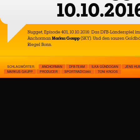
10.10.201
Nugget, Episode 401, 10.10.2016: Das DFB-Länderspiel im
Anchorman
Markus Gaupp
(SKY). Und den sauren Goldb
Riegel Bonn.
SCHLAGWÖRTER:
ANCHORMAN
DFB-TEAM
ILKA GÜNDOGAN
JENS HU
MARKUS GAUPP
PRODUCER
SPORTRADIO360
TONI KROOS