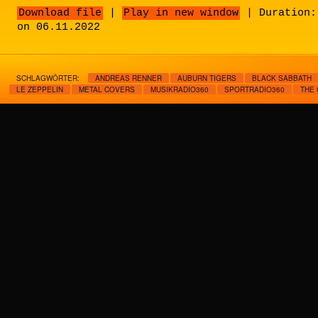
Download file
|
Play in new window
|
Duration:
on 06.11.2022
SCHLAGWÖRTER:
ANDREAS RENNER
AUBURN TIGERS
BLACK SABBATH
LE ZEPPELIN
METAL COVERS
MUSIKRADIO360
SPORTRADIO360
THE