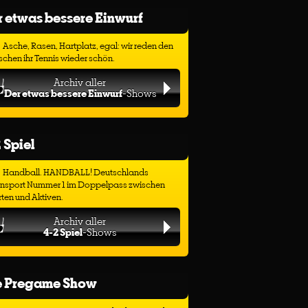
 etwas bessere Einwurf
Asche, Rasen, Hartplatz, egal: wir reden den
chen ihr Tennis wieder schön.
Archiv aller
Der etwas bessere Einwurf
-Shows
 Spiel
Handball. HANDBALL! Deutschlands
ensport Nummer 1 im Doppelpass zwischen
ten und Aktiven.
Archiv aller
4-2 Spiel
-Shows
e Pregame Show