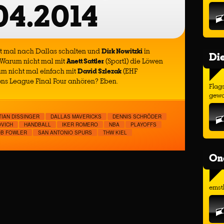
04.2014
ht mal nach Dallas schalten und
Dirk Nowitzki
in
Di
 Warum nicht mal mit
Anett Sattler
(Sport1) die Löwen
m nicht mal einfach mit
David Szlezak
(EHF
ns League Final Four anhören? Eben.
Flags
gewo
TIAN DISSINGER
DALLAS MAVERICKS
DENNIS SCHRÖDER
VICH
HANDBALL
IKER ROMERO
NBA
PLAYOFFS
B FOWLER
SAN ANTONIO SPURS
THW KIEL
On
ernst