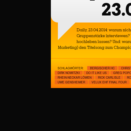
23.
Daily, 23.04.2014: warum nic
Gruppenstärke interviewen?
hochleben lassen? Und: waru
Marketing) den Titelsong zum Champio
SCHLAGWÖRTER:
BERGISCHER HC
CHRIS
DIRK NOWITZKI
DO IT LIKE US
GREG POPO
RHEIN-NECKAR LÖWEN
RICK CARLISLE
RO
UWE GENSHEIMER
VELUX EHF FINAL FOUR