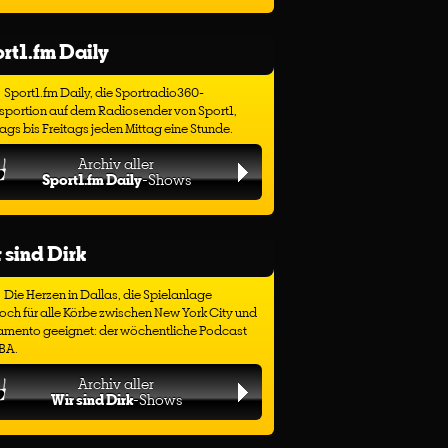
rt1.fm Daily
Sport1.fm Daily, die Sportradio360-
sportion auf dem Radiosender von Sport1,
gs bis Freitags jeden Mittag eine Stunde.
Archiv aller
Sport1.fm Daily
-Shows
 sind Dirk
Die Herzen in Dallas, die Spielanlage
ch für alle Körbe zwischen New York City und
amento geeignet: der wöchentliche Podcast
BA.
Archiv aller
Wir sind Dirk
-Shows