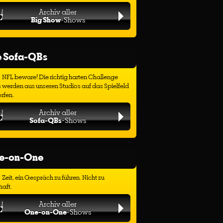
Archiv aller
Big Show
-Shows
e Sofa-QBs
NFL beware! Die richtig harten Challenge
 werden aus unseren Studios auf das Spielfeld
rfen.
Archiv aller
Sofa-QBs
-Shows
e-on-One
Zeit, ein Gespräch zu führen. Nicht zu
haft.
Archiv aller
One-on-One
-Shows