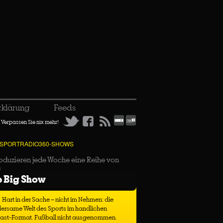
rklärung
Feeds
Verpassen Sie nix mehr!
 SPORTRADIO360-SHOWS
oduzieren jede Woche eine Reihe von
s
e Big Show
Hart in der Sache – nicht im Nehmen: die
ersame Welt des Sports im handlichen
ast-Format. Fußball nicht ausgenommen.