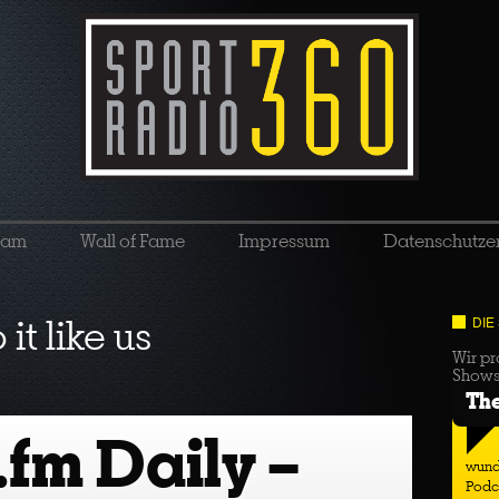
eam
Wall of Fame
Impressum
Datenschutze
it like us
DIE
Wir pr
Show
Th
.fm Daily –
wund
Podc