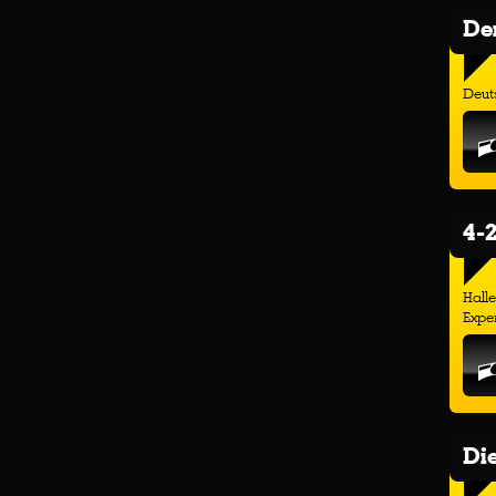
Der
Deuts
4-2
Hall
Exper
Di