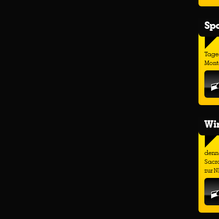
Spo
Tage
Monta
Wir
denno
Sacr
zur N