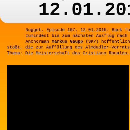
12.01.20
Nugget, Episode 107, 12.01.2015: Back fo
zumindest bis zum nächsten Ausflug nach 
Anchorman
Markus Gaupp
(SKY) hoffentlich
stößt, die zur Auffüllung des Almdudler-Vorrats
Thema: Die Meisterschaft des Cristiano Ronaldo.