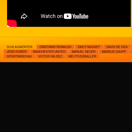
SCHLAGWÖRTER:
CRISTIANO RONALDO
DAILY NUGGET
DAVID DE GEA
JENS HUIBER
MANCHESTER UNITED
MANUEL NEUER
MARKUS GAUPP
SPORTRADIO360
VICTOR VALDEZ
WELTFUSSBALLER