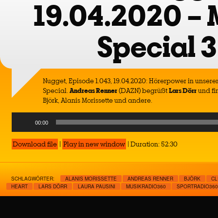
19.04.2020 – 
Special 3
Nugget, Episode 1.043, 19.04.2020: Hörerpower in unser
Special.
Andreas Renner
(DAZN) begrüßt
Lars Dörr
und fi
Björk, Alanis Morissette und andere.
Audio
00:00
Player
Download file
|
Play in new window
|
Duration: 52:30
SCHLAGWÖRTER:
ALANIS MORISSETTE
ANDREAS RENNER
BJÖRK
CL
HEART
LARS DÖRR
LAURA PAUSINI
MUSIKRADIO360
SPORTRADIO360