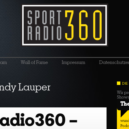
eam
Wall of Fame
Impressum
Datenschutze
ndy Lauper
DIE
Wir pr
Show
Th
radio360 –
wund
Podc