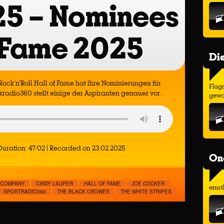
25 – Nominees
f Fame 2025
Di
 Rock’n’Roll Hall of Fame hat ihre Nominierungen für
Flags
adio360 stellt einige der Aspiranten genauer vor.
gewo
Duration: 47:02
|
Recorded on 23.02.2025
On
 COMPANY
CINDY LAUPER
HALL OF FAME
JOE COCKER
ernst
SPORTRADIO360
THE BLACK CROWES
THE WHITE STRIPES