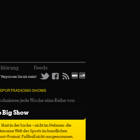
rklärung
Feeds
Verpassen Sie nix mehr!
 SPORTRADIO360-SHOWS
oduzieren jede Woche eine Reihe von
s
e Big Show
Hart in der Sache – nicht im Nehmen: die
ersame Welt des Sports im handlichen
ast-Format. Fußball nicht ausgenommen.