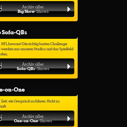
Archiv aller
Big Show
-Shows
e Sofa-QBs
NFL beware! Die richtig harten Challenge
 werden aus unseren Studios auf das Spielfeld
rfen.
Archiv aller
Sofa-QBs
-Shows
e-on-One
Zeit, ein Gespräch zu führen. Nicht zu
haft.
Archiv aller
One-on-One
-Shows