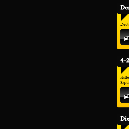
Der
Deuts
4-2
Hall
Exper
Di