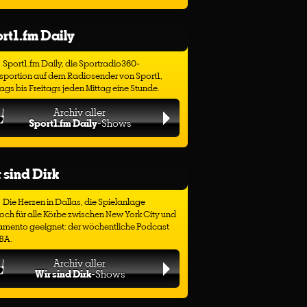
rt1.fm Daily
Sport1.fm Daily, die Sportradio360-
sportion auf dem Radiosender von Sport1,
gs bis Freitags jeden Mittag eine Stunde.
Archiv aller
Sport1.fm Daily
-Shows
 sind Dirk
Die Herzen in Dallas, die Spielanlage
ch für alle Körbe zwischen New York City und
amento geeignet: der wöchentliche Podcast
BA.
Archiv aller
Wir sind Dirk
-Shows