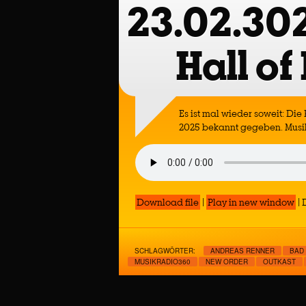
23.02.30
Hall o
Es ist mal wieder soweit: Die
2025 bekannt gegeben. Musikr
Download file
|
Play in new window
|
SCHLAGWÖRTER:
ANDREAS RENNER
BAD
MUSIKRADIO360
NEW ORDER
OUTKAST