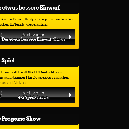
 etwas bessere Einwurf
Asche, Rasen, Hartplatz, egal: wir reden den
chen ihr Tennis wieder schön.
Archiv aller
Der etwas bessere Einwurf
-Shows
 Spiel
Handball. HANDBALL! Deutschlands
ensport Nummer 1 im Doppelpass zwischen
ten und Aktiven.
Archiv aller
4-2 Spiel
-Shows
e Pregame Show