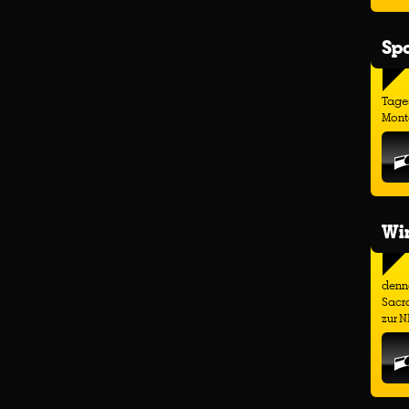
Spo
Tage
Monta
Wir
denno
Sacr
zur N