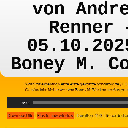
von Andr
Renner 
05.10.202
Boney M. C
Was war eigentlich eure erste gekaufte Schallplatte / 
Geständnis: Meine war von Boney M. Wie konnte das pas
Audio
00:00
Player
Download file
|
Play in new window
|
Duration: 44:01
|
Recorded on