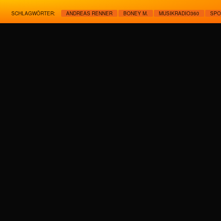
SCHLAGWÖRTER:
ANDREAS RENNER
BONEY M.
MUSIKRADIO360
SPO