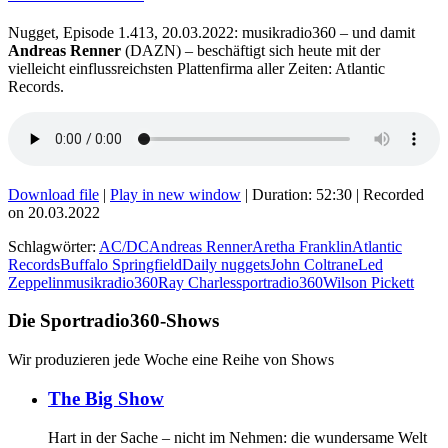
Nugget, Episode 1.413, 20.03.2022: musikradio360 – und damit
Andreas Renner
(DAZN) – beschäftigt sich heute mit der
vielleicht einflussreichsten Plattenfirma aller Zeiten: Atlantic
Records.
Download file
|
Play in new window
|
Duration: 52:30
|
Recorded
on 20.03.2022
Schlagwörter:
AC/DC
Andreas Renner
Aretha Franklin
Atlantic
Records
Buffalo Springfield
Daily nuggets
John Coltrane
Led
Zeppelin
musikradio360
Ray Charles
sportradio360
Wilson Pickett
Die Sportradio360-Shows
Wir produzieren jede Woche eine Reihe von Shows
The Big Show
Hart in der Sache – nicht im Nehmen: die wundersame Welt