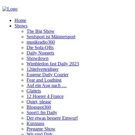
Home
Shows
The Big Show
Senfsport ist Männersport
musikradio360
Die Sofa-QBs
Daily Nuggets
Showdown
Wimbledon fast Daily 2023
12titelverteidiger
Eugene Daily Courier
Fear and Loathing
Auf ein Aug nach …
Glatteis
12 Hoerer 4 France
Quiet, please
Blogspot360
Sport1.fm Daily
Der etwas bessere Einwurf
Kurzpass
Pregame Show
Wir sind Dirk