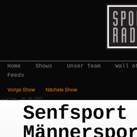
Home
Shows
Unser Team
Wall o
Feeds
Vorige Show
Nächste Show
Freitag, 25.10.2024
Senfsport
Männerspo