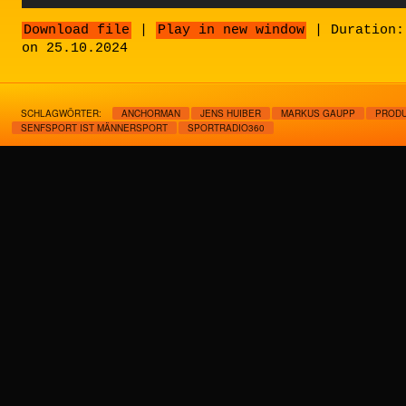
Player
Download file
|
Play in new window
|
Duration:
on 25.10.2024
SCHLAGWÖRTER:
ANCHORMAN
JENS HUIBER
MARKUS GAUPP
PROD
SENFSPORT IST MÄNNERSPORT
SPORTRADIO360