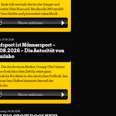
Ende Juli verstarb der irische Sänger und
riter Glen Hansard. Musikradio360 erzählt
 Geschichte und präsentiert seine Musik.
Show anhören
g, 07.08.2026
fsport ist Männersport –
08.2026 – Die Autorität von
urinho
Der Anchorman Markus Gaupp (Sky) nimmt
noch ein bisschen Zeit für seine ganz
nliche Rückkehr in den deutschen Fußball, den
cer Jens Huiber kümmert derweil der
ische.
Show anhören
stag, 06.08.2026