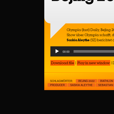
Olympia (fast) Daily, Bejing 
Show über Olympia schafft,
Saskia Aleythe
(SZ) berichtet 
Audio
00:00
Player
Download file
|
Play in new window
|
SCHLAGWÖRTER:
BEJING 2022
BIATHLON
PRODUCER
SASKIA ALEYTHE
SEBASTIAN