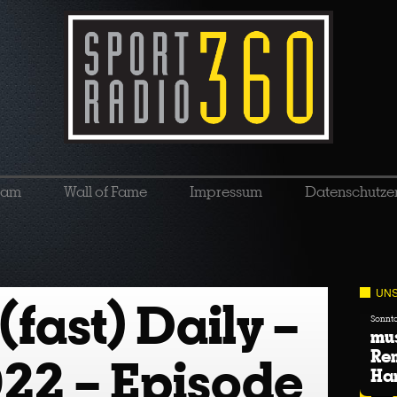
eam
Wall of Fame
Impressum
Datenschutze
UNS
fast) Daily –
Sonnta
mu
Ren
022 – Episode
Ha