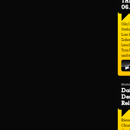
TH
06
(Sky)
Stefa
Lars
Zahre
Leuch
Tom H
und m
Montag
Dai
Der
Re
Rieux
Cham