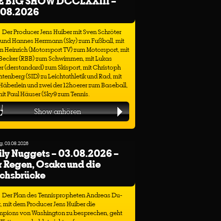
E BIG SHOW DCCLXXIII –
.08.2026
Der Producer Jens Huiber mit Sven Schröter
 und Hannes Herrmann (Sky) zum Fußball, mit
n Heinrich (Motorsport TV) zum Motorsport, mit
 Becker (RBB) zum Schwimmen, mit Lukas
r (derstandard) zum Skisport, mit Christoph
tenberg (SID) zu Leichtathletik und Rad, mit
äberlein und zwei der 12hoerer zum Baseball,
it Paul Häuser (Sky9 zum Tennis.
Show anhören
, 03.08.2026
ly Nuggets – 03.08.2026 –
 Regen, Osaka und die
ichsbrücke
Der Plan des Tennispropheten Andreas Du-
, mit dem Producer Jens Huiber die
pions von Washington zu besprechen, geht