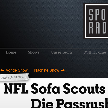
Home
Shows
Unser Team
Wall of Fame
Vorige Show
Nächste Show
Freitag, 14.04.2023
NFL Sofa Scouts
Die Passrus