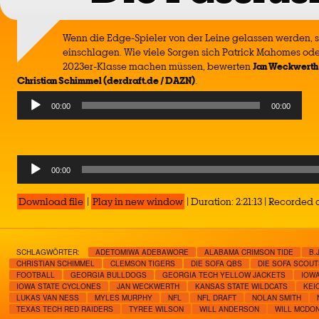
Wenn die Edge-Spieler von der Leine gelassen werden, 
einschlagen. Wie viele Sorgen sich Patrick Mahomes od
2023er-Klasse machen müssen, bewerten
Jan Weckwerth 
Christian Schimmel (derdraft.de / DAZN)
.
Audio
00:00
00:00
Player
Audio
00:00
Player
Download file
|
Play in new window
|
Duration: 2:21:13
|
Recorded o
SCHLAGWÖRTER:
ADETOMIWA ADEBAWORE
ALABAMA CRIMSON TIDE
B.
CHRISTIAN SCHIMMEL
CLEMSON TIGERS
DIE SOFA QBS
DIE SOFA SCOUT
FOOTBALL
GEORGIA BULLDOGS
GEORGIA TECH YELLOW JACKETS
IOW
IOWA STATE CYCLONES
JAN WECKWERTH
KANSAS STATE WILDCATS
KEI
LUKAS VAN NESS
MYLES MURPHY
NFL
NFL DRAFT
NOLAN SMITH
TEXAS TECH RED RAIDERS
TYREE WILSON
WILL ANDERSON
WILL MCDO