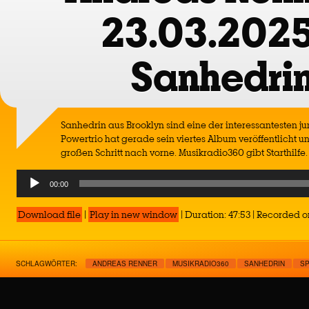
23.03.2025
Sanhedri
Sanhedrin aus Brooklyn sind eine der interessantesten 
Powertrio hat gerade sein viertes Album veröffentlicht und
großen Schritt nach vorne. Musikradio360 gibt Starthilfe.
Audio
00:00
Player
Download file
|
Play in new window
|
Duration: 47:53
|
Recorded on
SCHLAGWÖRTER:
ANDREAS RENNER
MUSIKRADIO360
SANHEDRIN
S