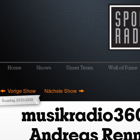
Home
Shows
Unser Team
Wall of Fame
Vorige Show
Nächste Show
Sonntag, 23.03.2025
musikradio36
Andreas Renn