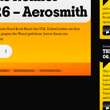
6 – Aerosmith
sich 
persö
Produ
span
chste Hard Rock-Band der USA. Dabei hatten sie ihre
n gegen die Wand gefahren, bevor ihnen ein
ng.
Donner
TH
06
(Sky)
RENNER
MUSIKRADIO360
SPORTRADIO360
Stefa
Lars
Zahre
Leuch
Tom H
und m