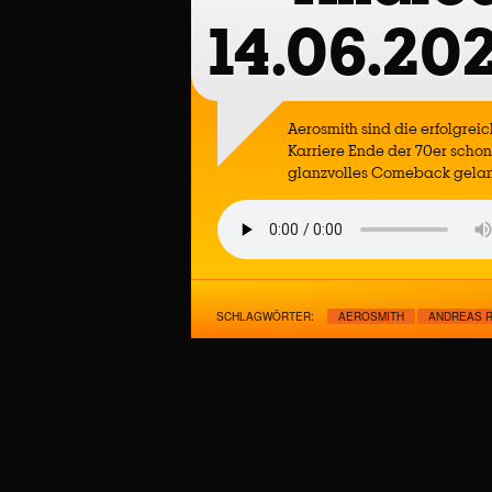
14.06.202
Aerosmith sind die erfolgrei
Karriere Ende der 70er scho
glanzvolles Comeback gela
SCHLAGWÖRTER:
AEROSMITH
ANDREAS 