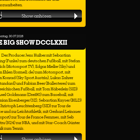
uszuarbeiten.
Show anhören
stag, 30.07.2026
E BIG SHOW DCCLXXII
Der Producer Jens Huiber mit Sebastian
ng (Funke) zum deutschen Fußball, mit Stefan
ich (Motorsport TV), Edgar Mielke (Sky) und
n Ehlen (formel1.de) zum Motorsport, mit
n Konrad (Sky Sport Austria), Lukas Zahrer
tandard) und Fabian Beer (Ballesterer) zum
reichischen Fußball, mit Tom Häberlein (SID)
Axel Goldmann (Drei90) zum Baseball, mit
nian Eisenberger (SZ), Sebastian Kayser (BILD)
hristoph Leuchtenberg (SID) zur Tour de
e und zur Leichtathletik, mit Gerhard Leinauer
sport) zur Tour de France Femmes, mit Seb
ru (N24) zur NBA, und mit Star-Coach Günter
ik zum Tennis.
Show anhören