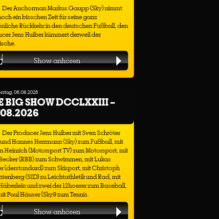
Der Anchorman Markus Gaupp (Sky) nimmt
noch ein bisschen Zeit für seine ganz
nliche Rückkehr in den deutschen Fußball, den
cer Jens Huiber kümmert derweil der
ische.
Show anhören
stag, 06.08.2026
E BIG SHOW DCCLXXIII –
.08.2026
Der Producer Jens Huiber mit Sven Schröter
 und Hannes Herrmann (Sky) zum Fußball, mit
n Heinrich (Motorsport TV) zum Motorsport, mit
 Becker (RBB) zum Schwimmen, mit Lukas
r (derstandard) zum Skisport, mit Christoph
tenberg (SID) zu Leichtathletik und Rad, mit
äberlein und zwei der 12hoerer zum Baseball,
it Paul Häuser (Sky9 zum Tennis.
Show anhören