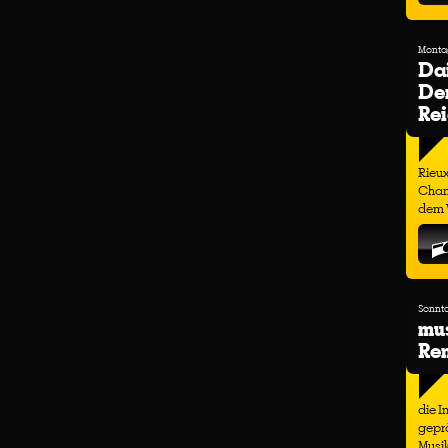
Montag
Dai
Der
Re
Rieux
Cham
dem W
Sonnta
mu
Ren
die I
geprä
Musi