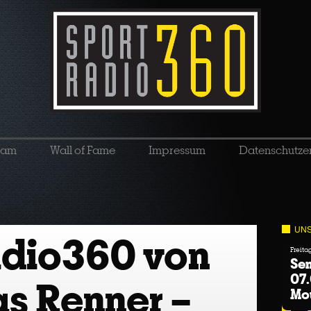
eam
Wall of Fame
Impressum
Datenschutze
UNS
adio360 von
Freita
Sen
07.
s Renner –
Mo