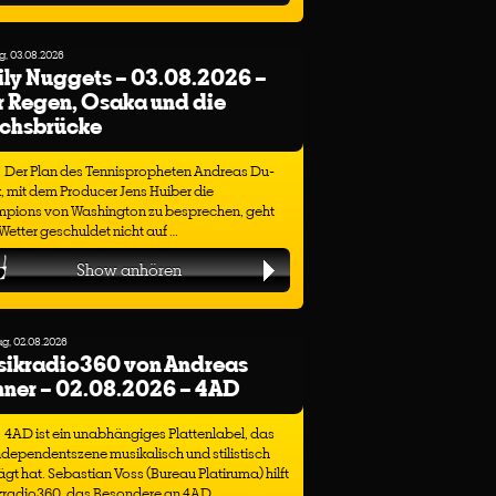
, 03.08.2026
ly Nuggets – 03.08.2026 –
 Regen, Osaka und die
ichsbrücke
Der Plan des Tennispropheten Andreas Du-
, mit dem Producer Jens Huiber die
pions von Washington zu besprechen, geht
etter geschuldet nicht auf …
Show anhören
g, 02.08.2026
sikradio360 von Andreas
ner – 02.08.2026 – 4AD
4AD ist ein unabhängiges Plattenlabel, das
ndependentszene musikalisch und stilistisch
gt hat. Sebastian Voss (Bureau Platiruma) hilft
kradio360, das Besondere an 4AD