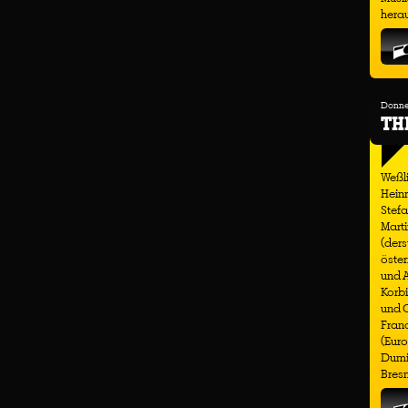
hera
Donner
TH
Weßli
Heinr
Stefa
Marti
(ders
öster
und 
Korbi
und C
Franc
(Euro
Dumit
Bresn