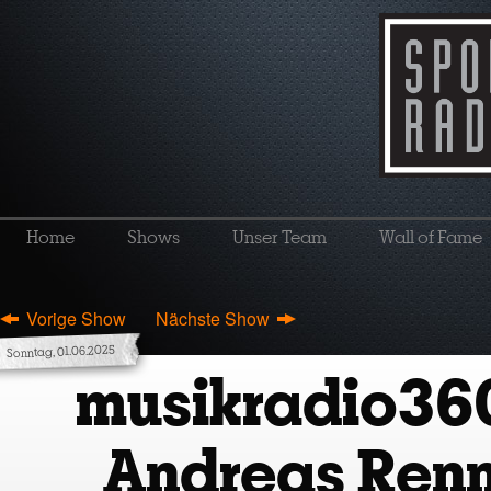
Home
Shows
Unser Team
Wall of Fame
Vorige Show
Nächste Show
Sonntag, 01.06.2025
musikradio36
Andreas Renn