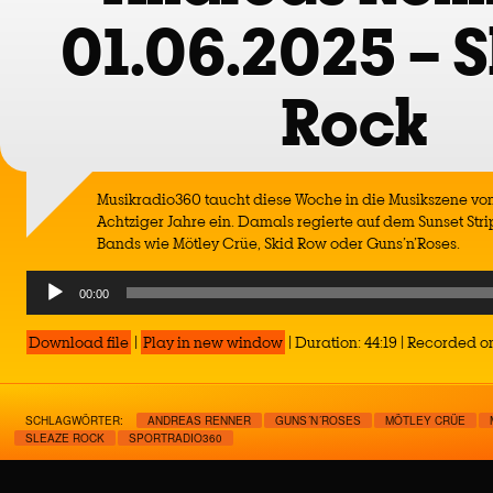
01.06.2025 – 
Rock
Musikradio360 taucht diese Woche in die Musikszene von
Achtziger Jahre ein. Damals regierte auf dem Sunset Stri
Bands wie Mötley Crüe, Skid Row oder Guns’n’Roses.
Audio
00:00
Player
Download file
|
Play in new window
|
Duration: 44:19
|
Recorded on
SCHLAGWÖRTER:
ANDREAS RENNER
GUNS´N´ROSES
MÖTLEY CRÜE
SLEAZE ROCK
SPORTRADIO360