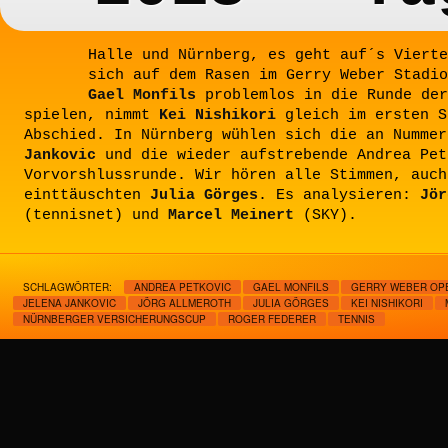
Halle und Nürnberg, es geht auf´s Vierte
sich auf dem Rasen im Gerry Weber Stadi
Gael Monfils
problemlos in die Runde der
spielen, nimmt
Kei Nishikori
gleich im ersten S
Abschied. In Nürnberg wühlen sich die an Numme
Jankovic
und die wieder aufstrebende Andrea Pet
Vorvorshlussrunde. Wir hören alle Stimmen, auch
einttäuschten
Julia Görges
. Es analysieren:
Jör
(tennisnet) und
Marcel Meinert
(SKY).
SCHLAGWÖRTER:
ANDREA PETKOVIC
GAEL MONFILS
GERRY WEBER OP
JELENA JANKOVIC
JÖRG ALLMEROTH
JULIA GÖRGES
KEI NISHIKORI
NÜRNBERGER VERSICHERUNGSCUP
ROGER FEDERER
TENNIS