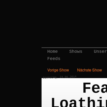
Home
Shows
Unser
Feeds
Vorige Show
Nächste Show
Dienstag, 24.06.2014
Fe
Loathi