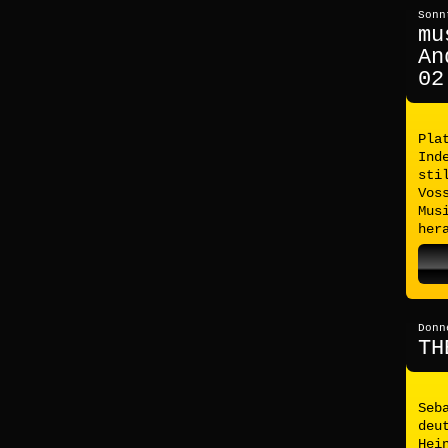
Sonn
mu
An
02
Pla
Ind
sti
Vos
Mus
her
Donn
TH
Seb
deu
Hei