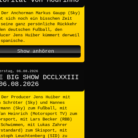
torität von Mourinho
Der Anchorman Markus Gaupp (Sky)
mt sich noch ein bisschen Zeit
 seine ganz persönliche Rückkehr
den deutschen Fußball, den
ducer Jens Huiber kümmert derweil
 spanische.
Show anhören
erstag, 06.08.2026
E BIG SHOW DCCLXXIII
06.08.2026
Der Producer Jens Huiber mit
n Schröter (Sky) und Hannes
rmann (Sky) zum Fußball, mit
fan Heinrich (Motorsport TV) zum
orsport, mit Lars Becker (RBB)
 Schwimmen, mit Lukas Zahrer
rstandard) zum Skisport, mit
istoph Leuchtenberg (SID) zu