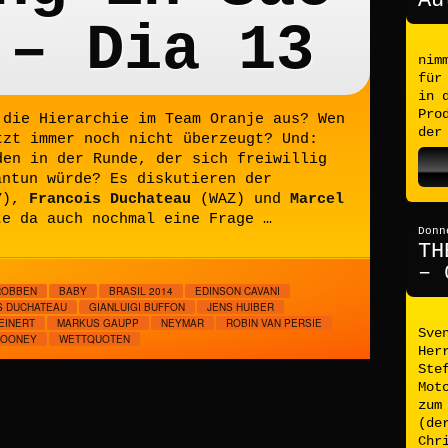
Au
 – Dia 13
nim
für
in 
Pro
 die Hierarchie im Team Oranje aus? Wen
der
tzt immer noch nicht überzeugt? Und:
den in der Runde, der sich freiwillig
antun würde? Es diskutieren der
Y),
Francois Duchateau
(WAZ) und
Marcel
e da auch nochmal eine Frage …
Donn
TH
– 
ROBBEN
BABY
BRASIL 2014
EDINSON CAVANI
S DUCHATEAU
GIANLUIGI BUFFON
JENS HUIBER
EINERT
MARKUS GAUPP
NEYMAR
ROBIN VAN PERSIE
Sve
ROONEY
WETTQUOTEN
Her
Ste
Mot
zum
(de
Chr