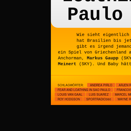
Paulo
Wie sieht eigentlich
hat Brasilien bis je
gibt es irgend jeman
ein Spiel von Griechenland 
Anchorman,
Markus Gaupp
(SK
Meinert
(SKY). Und Baby hätt
SCHLAGWÖRTER:
ANDREA PIRLO
ARJEN 
FEAR AND LOATHING IN SAO PAULO
FRANCOI
LOUIS VAN GAAL
LUIS SUAREZ
MARCEL M
ROY HODGSON
SPORTRADIO360
WAYNE 