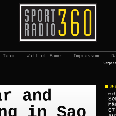
 Team
Wall of Fame
Impressum
D
Verpas
UNS
ar and
Frei
Se
Mä
ng in Sao
07