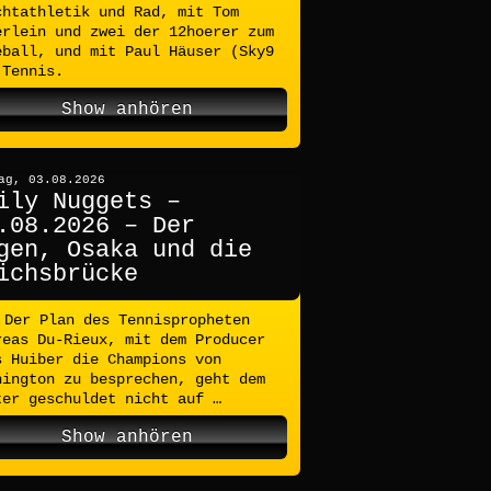
chtathletik und Rad, mit Tom
erlein und zwei der 12hoerer zum
eball, und mit Paul Häuser (Sky9
 Tennis.
Show anhören
ag, 03.08.2026
ily Nuggets –
.08.2026 – Der
gen, Osaka und die
ichsbrücke
Der Plan des Tennispropheten
reas Du-Rieux, mit dem Producer
s Huiber die Champions von
hington zu besprechen, geht dem
ter geschuldet nicht auf …
Show anhören