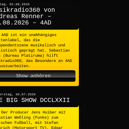
tag, 02.08.2026
sikradio360 von
dreas Renner –
.08.2026 – 4AD
4AD ist ein unabhängiges
ttenlabel, das die
ependentszene musikalisch und
listisch geprägt hat. Sebastian
s (Bureau Platiruma) hilft
ikradio360, das Besondere an 4AD
auszuarbeiten.
Show anhören
erstag, 30.07.2026
E BIG SHOW DCCLXXII
Der Producer Jens Huiber mit
astian Weßling (Funke) zum
tschen Fußball, mit Stefan
nrich (Motorsport TV), Edgar