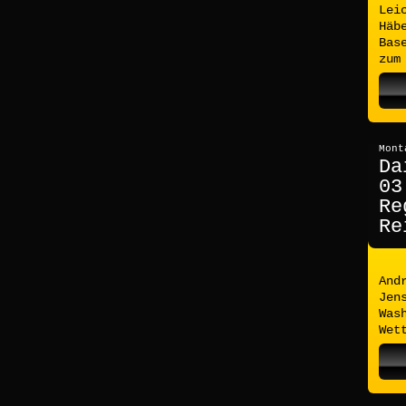
Lei
Häb
Bas
zum
Mont
Da
03
Re
Re
And
Jen
Was
Wet