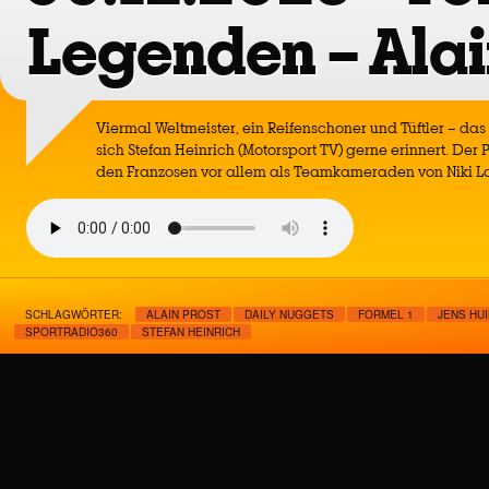
Legenden – Alai
Viermal Weltmeister, ein Reifenschoner und Tüftler – das
sich Stefan Heinrich (Motorsport TV) gerne erinnert. Der
den Franzosen vor allem als Teamkameraden von Niki La
SCHLAGWÖRTER:
ALAIN PROST
DAILY NUGGETS
FORMEL 1
JENS HU
SPORTRADIO360
STEFAN HEINRICH