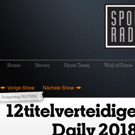
Home
Shows
Unser Team
Wall of Fame
Vorige Show
Nächste Show
Donnerstag, 05.07.2018
12titelverteidig
Daily 2018