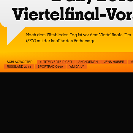
Viertelfinal-Vo
Nach dem Wimbledon-Tag ist vor dem Viertelfinale. De
(SKY) mit der knallharten Vorhersage.
SCHLAGWÖRTER:
12TITELVERTEIDIGER
ANCHORMAN
JENS HUIBER
M
RUSSLAND 2018
SPORTRADIO360
WM DAILY