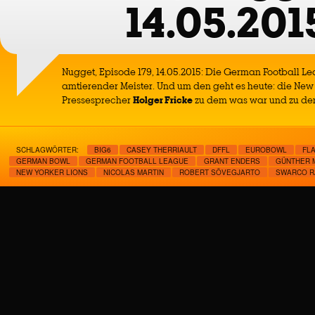
14.05.201
Nugget, Episode 179, 14.05.2015: Die German Football Le
amtierender Meister. Und um den geht es heute: die New 
Pressesprecher
Holger Fricke
zu dem was war und zu de
SCHLAGWÖRTER:
BIG6
CASEY THERRIAULT
DFFL
EUROBOWL
FL
GERMAN BOWL
GERMAN FOOTBALL LEAGUE
GRANT ENDERS
GÜNTHER 
NEW YORKER LIONS
NICOLAS MARTIN
ROBERT SÖVEGJARTO
SWARCO R