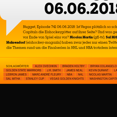
06.06.201
Nugget, Episode 741 06.06.2018: Ist Vegas plötzlich so sc
Capitals die Eishockeygötter auf ihrer Seite? Und was gen
vor Ende von Spiel eins vor?
Nicolas Martin
(gfl-tv),
Sal Mi
Mahrendorf
(eishockey-magazin) haben zwar jeder nur einen Twit
die Themen rund um die Finalserien in NHL und NBA trotzdem inten
SCHLAGWÖRTER:
ALEX OVECHKIN
BRADEN HOLTBY
BRYAN COLANGELO
GOLDEN STATE WARRIORS
J.R. SMITH
JAMES NEAL
KEVIN DURANT
L
LEBRON JAMES
MARC-ANDRÉ FLEURY
NBA
NHL
NICOLAS MARTIN
SAL MITHA
STANLEY CUP
VEGAS GOLDEN KNIGHTS
WASHINGTON CAPIT